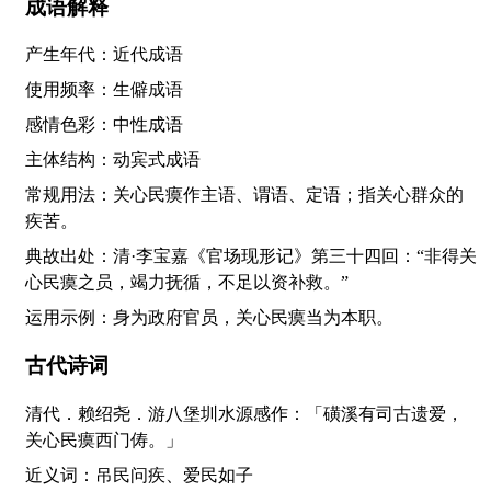
成语解释
产生年代：近代成语
使用频率：生僻成语
感情色彩：中性成语
主体结构：动宾式成语
常规用法：关心民瘼作主语、谓语、定语；指关心群众的
疾苦。
典故出处：清·李宝嘉《官场现形记》第三十四回：“非得关
心民瘼之员，竭力抚循，不足以资补救。”
运用示例：身为政府官员，关心民瘼当为本职。
古代诗词
清代．赖绍尧．游八堡圳水源感作：「磺溪有司古遗爱，
关心民瘼西门俦。」
近义词：吊民问疾、爱民如子