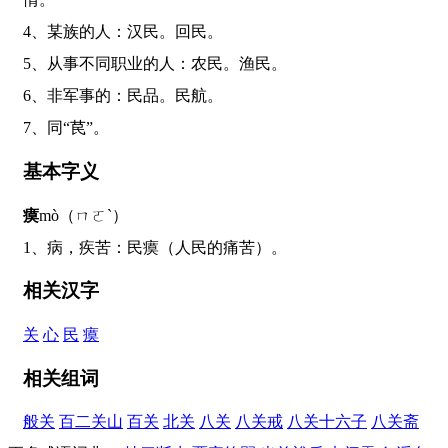
4、某族的人：汉民。回民。
5、从事不同职业的人：农民。渔民。
6、非军事的：民品。民航。
7、同“苠”。
基本字义
瘼
mò（ㄇㄛˋ）
1、病，疾苦：民瘼（人民的痛苦）。
相关汉字
关
心
民
瘼
相关组词
般关
百二关山
百关
北关
八关
八关戒
八关十六子
八关斋