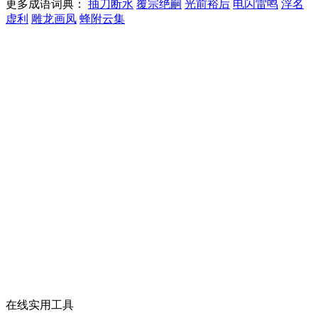
更多成语词典：
抽刀断水
覆宗绝嗣
光前裕后
电闪雷鸣
浮名
虚利
雕龙画凤
蜂附云集
在线实用工具