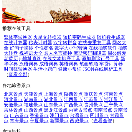
推荐在线工具
繁体字转换器
火星文转换器
随机密码生成器
随机数生成器
在线计算器
秒表计时器
汉字转拼音
在线去重复工具
网名大
全
好句子摘抄
个性签名
数字大小写转换
在线抽奖软件
抽奖
大转盘
祝福语大全
名人名言摘抄
摩斯密码翻译器
周公解梦
老黄历
ip地址查询
在线文本排序工具
添加删除行号工具
新
华字典
汉语词典
成语词典
英语词典
笔画笔顺
车贷计算器
时间戳转换器
生活小窍门
健康小常识
JSON在线解析工具
（
查看全部
）
各地旅游景点
北京景点
天津景点
上海景点
陕西景点
重庆景点
河南景点
河北景点
湖南景点
湖北景点
江西景点
江苏景点
浙江景点
安徽景点
福建景点
山东景点
广西景点
贵州景点
辽宁景点
吉林景点
山西景点
黑龙江景点
内蒙古景点
海南景点
云南景
点
广东景点
香港景点
澳门景点
台湾景点
四川景点
甘肃景
点
青海景点
宁夏景点
新疆景点
西藏景点
（
查看全部
）
友情链接