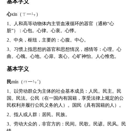
基本字义
心
xīn（ㄒ一ㄣ）
1、人和高等动物体内主管血液循环的器官（通称“心
脏”）：心包。心律。心衰。心悸。
2、中央，枢纽，主要的：心腹。中心。
3、习惯上指思想的器官和思想情况，感情等：心理。心
曲。心魄。心地。心扉。衷心。心旷神怡。人心惟危。
基本字义
民
mín（ㄇ一ㄣˊ）
1、以劳动群众为主体的社会基本成员：人民。民主。民
国。民法。公民（在一国内有国籍，享受法律上规定的公
民权利并履行公民义务的人）。国民（具有国籍的人）。
2、指人或人群：居民。民族。
3、劳动大众的，非官方的：民间。民歌。民谚。民风。民
情。