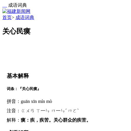
成语词典
首页
>
成语词典
关心民瘼
基本解释
词条：『关心民瘼』
拼音：guān xīn mín mò
注音：ㄍㄨㄢ ㄒ一ㄣ ㄇ一ㄣˊ ㄇㄛˋ
解释：
瘼：疾，疾苦。关心群众的疾苦。