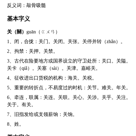
反义词：敲骨吸髓
基本字义
关（關）
guān（ㄍㄨㄢ）
1、闭，合拢：关门。关闭。关张。关停并转（zhǎn）。
2、拘禁：关押。关禁。
3、古代在险要地方或国界设立的守卫处所：关口。关隘。
关卡（qiǎ）。关塞（sài）。关津。嘉峪关。
4、征收进出口货税的机构：海关。关税。
5、重要的转折点，不易度过的时机：关节。难关。年关。
6、牵连，联属：关连。关联。关心。关涉。关乎。关注。
关于。有关。
7、旧指发给或支领薪饷：关饷。
8、姓。