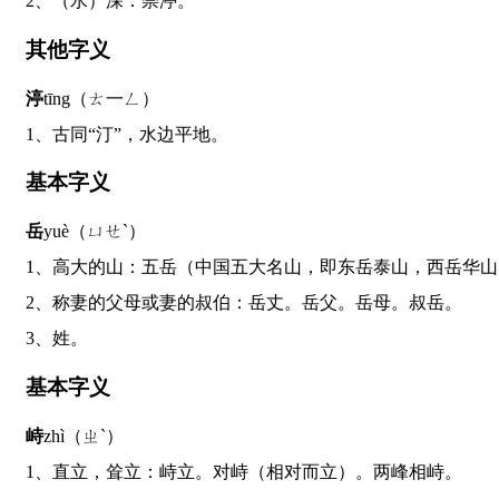
2、（水）深：崇渟。
其他字义
渟
tīng（ㄊ一ㄥ）
1、古同“汀”，水边平地。
基本字义
岳
yuè（ㄩㄝˋ）
1、高大的山：五岳（中国五大名山，即东岳泰山，西岳华
2、称妻的父母或妻的叔伯：岳丈。岳父。岳母。叔岳。
3、姓。
基本字义
峙
zhì（ㄓˋ）
1、直立，耸立：峙立。对峙（相对而立）。两峰相峙。