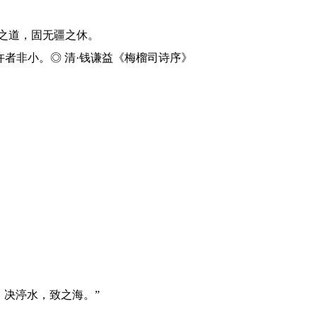
乐之道，固无疆之休。
者非小。◎ 清·钱谦益《梅榴司诗序》
，决渟水，致之海。”