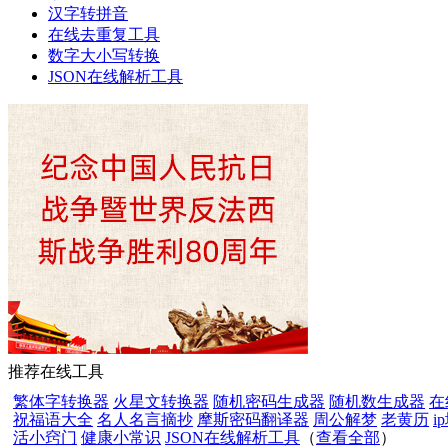
汉字转拼音
在线去重复工具
数字大小写转换
JSON在线解析工具
推荐在线工具
繁体字转换器
火星文转换器
随机密码生成器
随机数生成器
在
祝福语大全
名人名言摘抄
摩斯密码翻译器
周公解梦
老黄历
i
活小窍门
健康小常识
JSON在线解析工具
（
查看全部
）