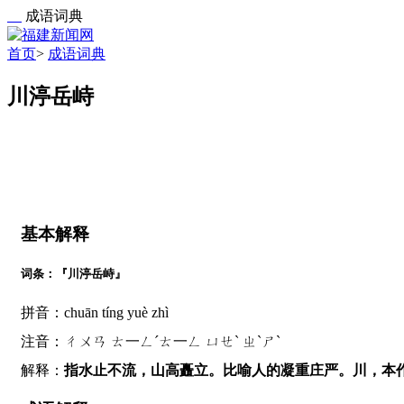
成语词典
首页
>
成语词典
川渟岳峙
基本解释
词条：『川渟岳峙』
拼音：chuān tíng yuè zhì
注音：ㄔㄨㄢ ㄊ一ㄥˊㄊ一ㄥ ㄩㄝˋ ㄓˋㄕˋ
解释：
指水止不流，山高矗立。比喻人的凝重庄严。川，本作