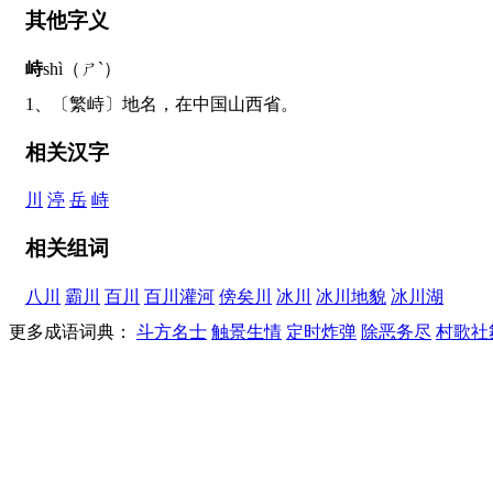
其他字义
峙
shì（ㄕˋ）
1、〔繁峙〕地名，在中国山西省。
相关汉字
川
渟
岳
峙
相关组词
八川
霸川
百川
百川灌河
傍矣川
冰川
冰川地貌
冰川湖
更多成语词典：
斗方名士
触景生情
定时炸弹
除恶务尽
村歌社