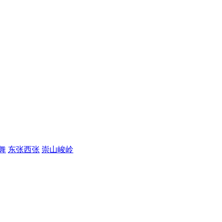
舞
东张西张
崇山峻岭