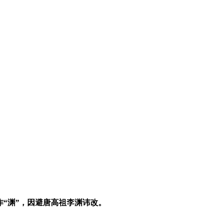
“渊”，因避唐高祖李渊讳改。