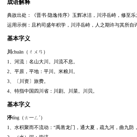
成语解释
典故出处：《晋书·隐逸传序》玉辉冰洁，川渟岳峙，修至
运用示例：且杓司盛年积学，川渟岳峙，人之期许与其所自许
基本字义
川
chuān（ㄔㄨㄢ）
1、河流：名山大川。川流不息。
2、平原，平地：平川。米粮川。
3、〔川资〕旅费。
4、特指中国四川省：川剧。川菜。川贝。
基本字义
渟
tíng（ㄊ一ㄥˊ）
1、水积聚而不流动：“禹凿龙门，通大夏，疏九河，曲九防