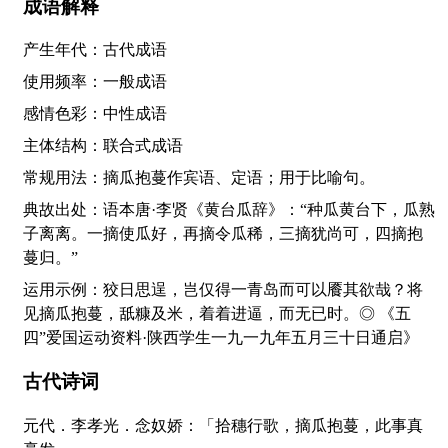
成语解释
产生年代：古代成语
使用频率：一般成语
感情色彩：中性成语
主体结构：联合式成语
常规用法：摘瓜抱蔓作宾语、定语；用于比喻句。
典故出处：语本唐·李贤《黄台瓜辞》：“种瓜黄台下，瓜熟
子离离。一摘使瓜好，再摘令瓜稀，三摘犹尚可，四摘抱
蔓归。”
运用示例：狡日思逞，岂仅得一青岛而可以餍其欲哉？将
见摘瓜抱蔓，舐糠及米，着着进逼，而无已时。◎ 《五
四”爱国运动资料·陕西学生一九一九年五月三十日通启》
古代诗词
元代．李孝光．念奴娇：「拾穗行歌，摘瓜抱蔓，此事真