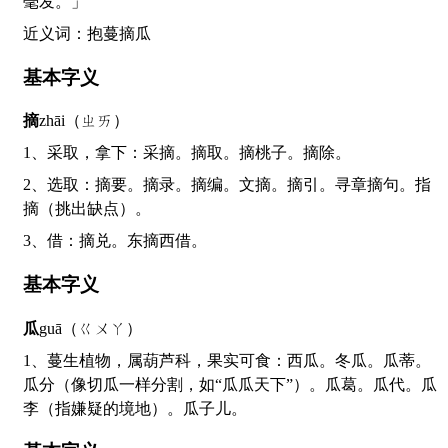
毫发。」
近义词：抱蔓摘瓜
基本字义
摘
zhāi（ㄓㄞ）
1、采取，拿下：采摘。摘取。摘桃子。摘除。
2、选取：摘要。摘录。摘编。文摘。摘引。寻章摘句。指
摘（挑出缺点）。
3、借：摘兑。东摘西借。
基本字义
瓜
guā（ㄍㄨㄚ）
1、蔓生植物，属葫芦科，果实可食：西瓜。冬瓜。瓜蒂。
瓜分（像切瓜一样分割，如“瓜瓜天下”）。瓜葛。瓜代。瓜
李（指嫌疑的境地）。瓜子儿。