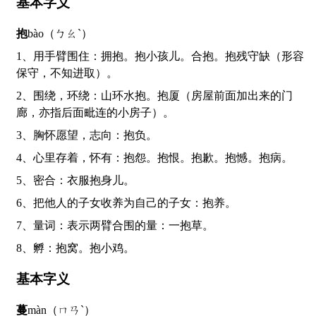
基本字义
抱
bào（ㄅㄠˋ）
1、用手臂围住：拥抱。抱小孩儿。合抱。抱残守缺（形容
保守，不知进取）。
2、围绕，环绕：山环水抱。抱厦（房屋前面加出来的门
廊，亦指后面毗连的小房子）。
3、胸怀愿望，志向：抱负。
4、心里存着，怀有：抱怨。抱恨。抱歉。抱憾。抱病。
5、密合：衣服抱身儿。
6、把他人的子女收养为自己的子女：抱养。
7、量词：表示两臂合围的量：一抱草。
8、孵：抱窝。抱小鸡。
基本字义
蔓
màn（ㄇㄢˋ）