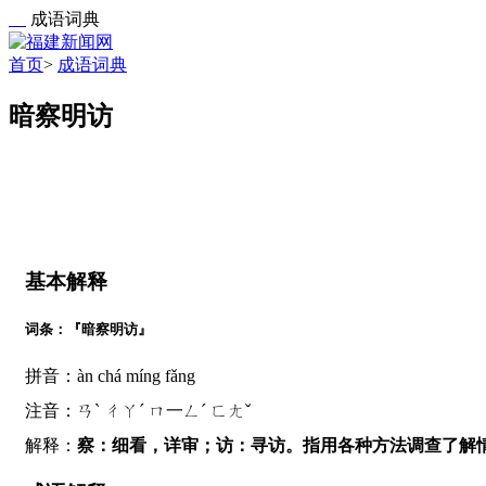
成语词典
首页
>
成语词典
暗察明访
基本解释
词条：『暗察明访』
拼音：àn chá míng fǎng
注音：ㄢˋ ㄔㄚˊ ㄇ一ㄥˊ ㄈㄤˇ
解释：
察：细看，详审；访：寻访。指用各种方法调查了解