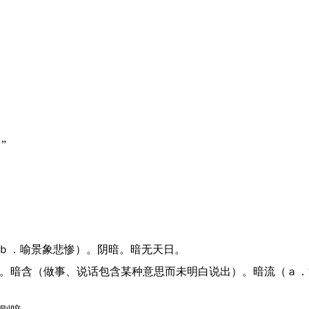
”
明；ｂ．喻景象悲惨）。阴暗。暗无天日。