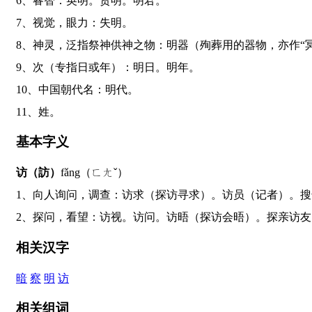
6、睿智：英明。贤明。明君。
7、视觉，眼力：失明。
8、神灵，泛指祭神供神之物：明器（殉葬用的器物，亦作“
9、次（专指日或年）：明日。明年。
10、中国朝代名：明代。
11、姓。
基本字义
访（訪）
fǎng（ㄈㄤˇ）
1、向人询问，调查：访求（探访寻求）。访员（记者）。
2、探问，看望：访视。访问。访晤（探访会晤）。探亲访
相关汉字
暗
察
明
访
相关组词