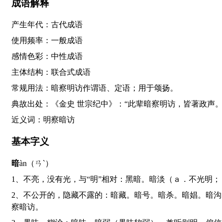
成语解释
产生年代：古代成语
使用频率：一般成语
感情色彩：中性成语
主体结构：联合式成语
常规用法：暗察明访作谓语、定语；用于颂扬。
典故出处：《金史 世宗纪中》：“此辈暗察明访，皆著政声。
近义词：明察暗访
基本字义
暗
àn（ㄢˋ）
1、不亮，没有光，与“明”相对：黑暗。暗淡（ａ．不光
2、不公开的，隐藏不露的：暗藏。暗号。暗杀。暗娼。暗沟。暗含（做事、说话包含某种意思而未明白说出）。暗流（ａ．流动的地下水；ｂ．喻潜伏的思想倾向或社会动态）。明
察暗访。