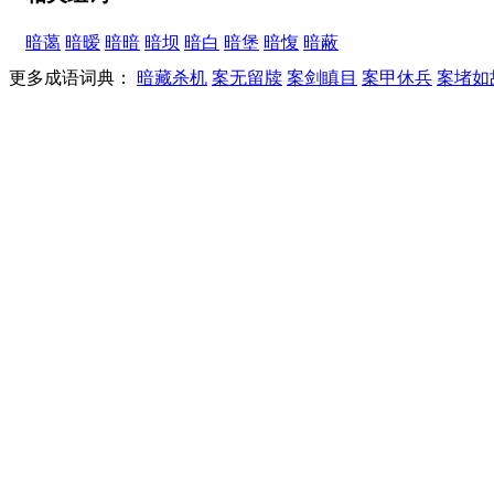
暗蔼
暗暧
暗暗
暗坝
暗白
暗堡
暗愎
暗蔽
更多成语词典：
暗藏杀机
案无留牍
案剑瞋目
案甲休兵
案堵如