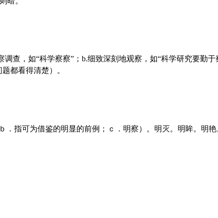
信则暗。
问题都看得清楚）。