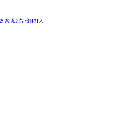
故
案牍之劳
暗锤打人