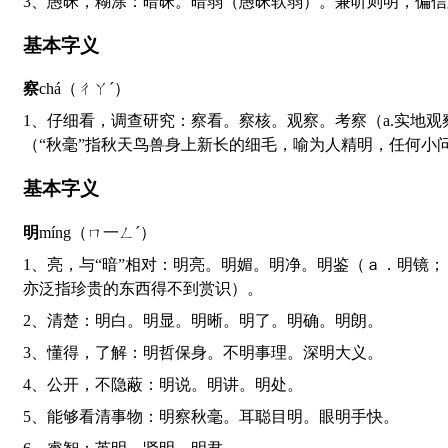
3、愚昧，糊涂：暗昧。暗弱（愚昧软弱）。兼听则明，偏
基本字义
察
chá（ㄔㄚˊ）
1、仔细看，调查研究：察看。察核。观察。考察（a.实地观察调查，如“科学察察”；b.细致深刻地观察，如“科学研究要勤于察察和思考”）。察觉。察访。察勘。察探。明察秋毫
（“秋毫”指秋天鸟兽身上新长的细毛，喻为人精明，任何小
基本字义
明
míng（ㄇ一ㄥˊ）
1、亮，与“暗”相对：明亮。明媚。明净。明鉴（ａ．明镜；ｂ．指可为借鉴的明显的前例；ｃ．明察）。明灭。明眸。明艳。明星。明珠暗投（喻怀才不遇或好人失足参加坏团伙，
亦泛指珍贵的东西得不到赏识）。
2、清楚：明白。明显。明晰。明了。明确。明朗。
3、懂得，了解：明哲保身。不明事理。深明大义。
4、公开，不隐蔽：明说。明讲。明处。
5、能够看清事物：明察秋毫。耳聪目明。眼明手快。