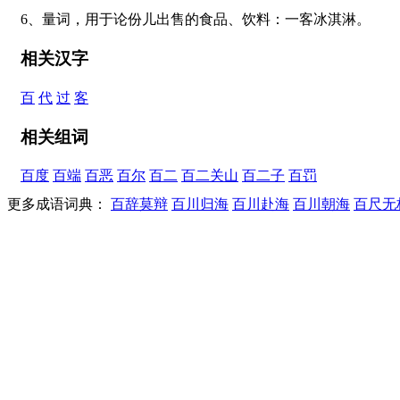
6、量词，用于论份儿出售的食品、饮料：一客冰淇淋。
相关汉字
百
代
过
客
相关组词
百度
百端
百恶
百尔
百二
百二关山
百二子
百罚
更多成语词典：
百辞莫辩
百川归海
百川赴海
百川朝海
百尺无