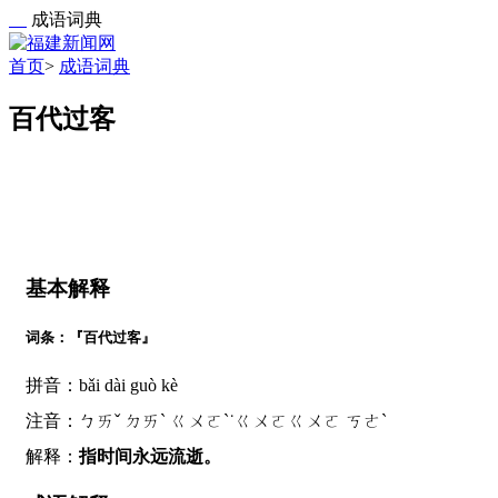
成语词典
首页
>
成语词典
百代过客
基本解释
词条：『百代过客』
拼音：bǎi dài guò kè
注音：ㄅㄞˇ ㄉㄞˋ ㄍㄨㄛˋ˙ㄍㄨㄛㄍㄨㄛ ㄎㄜˋ
解释：
指时间永远流逝。