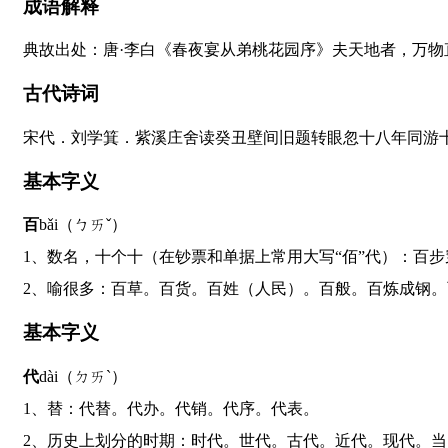
成语解释
典故出处：唐·李白《春夜宴从弟桃花园序》夫天地者，万
古代诗词
宋代．刘学箕．紫溪庄舍读癸丑壁间旧题转眼忽十八年同游
基本字义
百
bǎi（ㄅㄞˇ）
1、数名，十个十（在钞票和单据上常用大写“佰”代）：百
2、喻很多：百草。百货。百姓（人民）。百般。百炼成钢。
基本字义
代
dài（ㄉㄞˋ）
1、替：代替。代办。代销。代序。代表。
2、历史上划分的时期：时代。世代。古代。近代。现代。当（