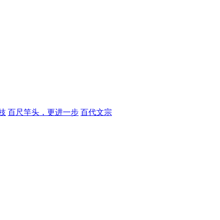
枝
百尺竿头，更进一步
百代文宗