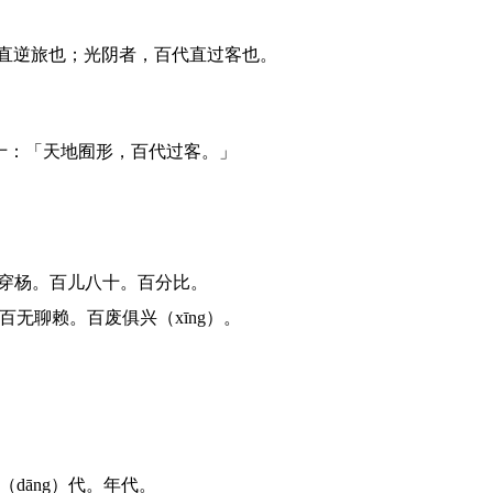
物直逆旅也；光阴者，百代直过客也。
十：「天地囿形，百代过客。」
步穿杨。百儿八十。百分比。
百无聊赖。百废俱兴（xīng）。
dāng）代。年代。