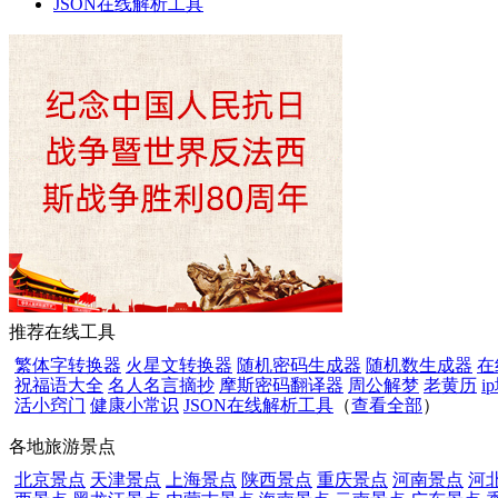
JSON在线解析工具
推荐在线工具
繁体字转换器
火星文转换器
随机密码生成器
随机数生成器
在
祝福语大全
名人名言摘抄
摩斯密码翻译器
周公解梦
老黄历
i
活小窍门
健康小常识
JSON在线解析工具
（
查看全部
）
各地旅游景点
北京景点
天津景点
上海景点
陕西景点
重庆景点
河南景点
河