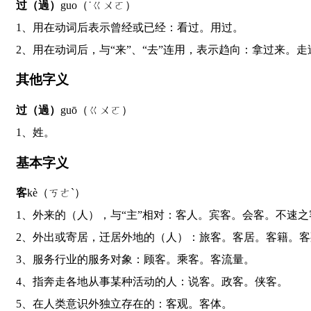
过（過）
guo（˙ㄍㄨㄛ）
1、用在动词后表示曾经或已经：看过。用过。
2、用在动词后，与“来”、“去”连用，表示趋向：拿过来。
其他字义
过（過）
guō（ㄍㄨㄛ）
1、姓。
基本字义
客
kè（ㄎㄜˋ）
1、外来的（人），与“主”相对：客人。宾客。会客。不速
2、外出或寄居，迁居外地的（人）：旅客。客居。客籍。
3、服务行业的服务对象：顾客。乘客。客流量。
4、指奔走各地从事某种活动的人：说客。政客。侠客。
5、在人类意识外独立存在的：客观。客体。