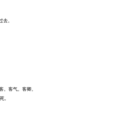
走过去。
之客。客气。客卿。
客死。