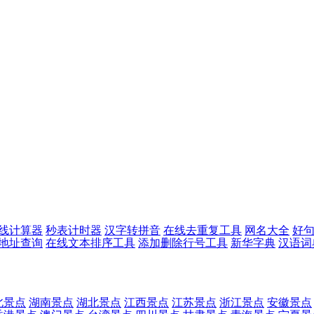
线计算器
秒表计时器
汉字转拼音
在线去重复工具
网名大全
好
p地址查询
在线文本排序工具
添加删除行号工具
新华字典
汉语词
北景点
湖南景点
湖北景点
江西景点
江苏景点
浙江景点
安徽景点