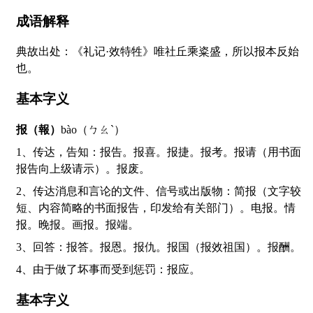
成语解释
典故出处：《礼记·效特牲》唯社丘乘粢盛，所以报本反始
也。
基本字义
报（報）
bào（ㄅㄠˋ）
1、传达，告知：报告。报喜。报捷。报考。报请（用书面
报告向上级请示）。报废。
2、传达消息和言论的文件、信号或出版物：简报（文字较
短、内容简略的书面报告，印发给有关部门）。电报。情
报。晚报。画报。报端。
3、回答：报答。报恩。报仇。报国（报效祖国）。报酬。
4、由于做了坏事而受到惩罚：报应。
基本字义