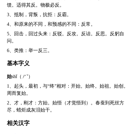
馈。适得其反。物极必反。
3、抵制，背叛，抗拒：反霸。
4、和原来的不同，和预感的不同：反常。
5、回击，回过头来：反驳。反攻。反诘。反思。反躬自
问。
6、类推：举一反三。
基本字义
始
shǐ（ㄕˇ）
1、起头，最初，与“终”相对：开始。始终。始祖。始创。
周而复始。
2、才，刚才：方始。始悟（才觉悟到）。春蚕到死丝方
尽，蜡炬成灰泪始干。
相关汉字