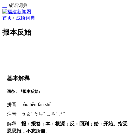
成语词典
首页
>
成语词典
报本反始
基本解释
词条：『报本反始』
拼音：bào běn fǎn shǐ
注音：ㄅㄠˋ ㄅㄣˇ ㄈㄢˇ ㄕˇ
解释：
报：报答；本：根源；反：回到；始：开始。指受
恩思报，不忘所自。