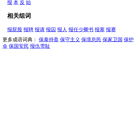
报
本
反
始
相关组词
报屁股
报聘
报请
报囚
报人
报任少卿书
报塞
报赛
更多成语词典：
保泰持盈
保守主义
保境息民
保家卫国
保护
伞
保国安民
报仇雪耻