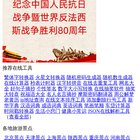
推荐在线工具
繁体字转换器
火星文转换器
随机密码生成器
随机数生成器
在线计算器
秒表计时器
汉字转拼音
在线去重复工具
网名大
全
好句子摘抄
个性签名
数字大小写转换
在线抽奖软件
抽奖
大转盘
祝福语大全
名人名言摘抄
摩斯密码翻译器
周公解梦
老黄历
ip地址查询
在线文本排序工具
添加删除行号工具
新
华字典
汉语词典
成语词典
英语词典
笔画笔顺
车贷计算器
时间戳转换器
生活小窍门
健康小常识
JSON在线解析工具
（
查看全部
）
各地旅游景点
北京景点
天津景点
上海景点
陕西景点
重庆景点
河南景点