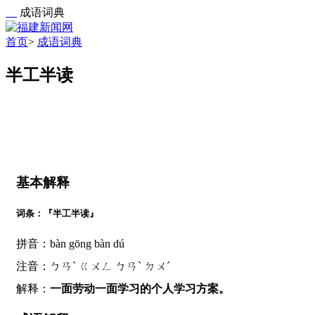
成语词典
首页
>
成语词典
半工半读
基本解释
词条：『半工半读』
拼音：bàn gōng bàn dú
注音：ㄅㄢˋ ㄍㄨㄥ ㄅㄢˋ ㄉㄨˊ
解释：
一面劳动一面学习的个人学习方案。