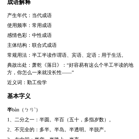
成语解释
产生年代：当代成语
使用频率：常用成语
感情色彩：中性成语
主体结构：联合式成语
常规用法：半工半读作谓语、宾语、定语；用于生活。
典故出处：萧乾《落日》：“好容易有这么个半工半读的地
方，你怎么一来就没长性——”
近义词：勤工俭学
基本字义
半
bàn（ㄅㄢˋ）
1、二分之一：半圆。半百（五十，多指岁数）。
2、不完全的：多半。半岛。半透明。半脱产。