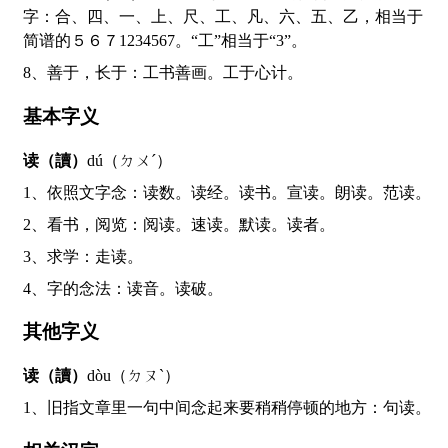
字：合、四、一、上、尺、工、凡、六、五、乙，相当于
简谱的５６７1234567。“工”相当于“3”。
8、善于，长于：工书善画。工于心计。
基本字义
读（讀）
dú（ㄉㄨˊ）
1、依照文字念：读数。读经。读书。宣读。朗读。范读。
2、看书，阅览：阅读。速读。默读。读者。
3、求学：走读。
4、字的念法：读音。读破。
其他字义
读（讀）
dòu（ㄉㄡˋ）
1、旧指文章里一句中间念起来要稍稍停顿的地方：句读。