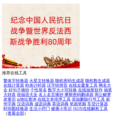
推荐在线工具
繁体字转换器
火星文转换器
随机密码生成器
随机数生成器
在线计算器
秒表计时器
汉字转拼音
在线去重复工具
网名大
全
好句子摘抄
个性签名
数字大小写转换
在线抽奖软件
抽奖
大转盘
祝福语大全
名人名言摘抄
摩斯密码翻译器
周公解梦
老黄历
ip地址查询
在线文本排序工具
添加删除行号工具
新
华字典
汉语词典
成语词典
英语词典
笔画笔顺
车贷计算器
时间戳转换器
生活小窍门
健康小常识
JSON在线解析工具
（
查看全部
）