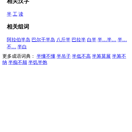
相关汉字
半
工
读
相关组词
阿拉伯半岛
巴尔干半岛
八斤半
巴拉半
白半
半…半…
半…
不…
半白
更多成语词典：
半懂不懂
半吊子
半低不高
半筹莫展
半筹不
纳
半痴不颠
半饥半饱