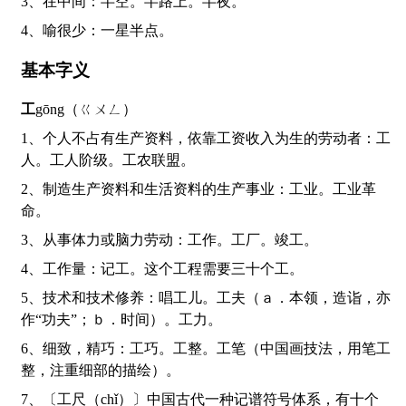
3、在中间：半空。半路上。半夜。
4、喻很少：一星半点。
基本字义
工
gōng（ㄍㄨㄥ）
1、个人不占有生产资料，依靠工资收入为生的劳动者：工
人。工人阶级。工农联盟。
2、制造生产资料和生活资料的生产事业：工业。工业革
命。
3、从事体力或脑力劳动：工作。工厂。竣工。
4、工作量：记工。这个工程需要三十个工。
5、技术和技术修养：唱工儿。工夫（ａ．本领，造诣，亦
作“功夫”；ｂ．时间）。工力。
6、细致，精巧：工巧。工整。工笔（中国画技法，用笔工
整，注重细部的描绘）。
7、〔工尺（chǐ）〕中国古代一种记谱符号体系，有十个