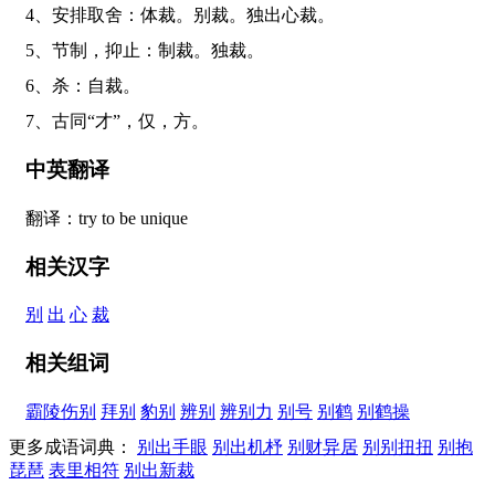
4、安排取舍：体裁。别裁。独出心裁。
5、节制，抑止：制裁。独裁。
6、杀：自裁。
7、古同“才”，仅，方。
中英翻译
翻译：try to be unique
相关汉字
别
出
心
裁
相关组词
霸陵伤别
拜别
豹别
辨别
辨别力
别号
别鹤
别鹤操
更多成语词典：
别出手眼
别出机杼
别财异居
别别扭扭
别抱
琵琶
表里相符
别出新裁