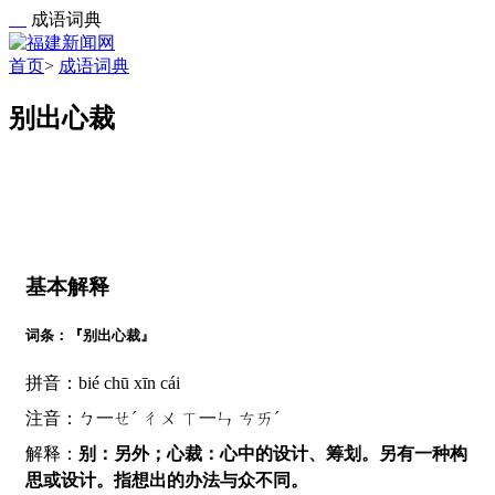
成语词典
首页
>
成语词典
别出心裁
基本解释
词条：『别出心裁』
拼音：bié chū xīn cái
注音：ㄅ一ㄝˊ ㄔㄨ ㄒ一ㄣ ㄘㄞˊ
解释：
别：另外；心裁：心中的设计、筹划。另有一种构
思或设计。指想出的办法与众不同。