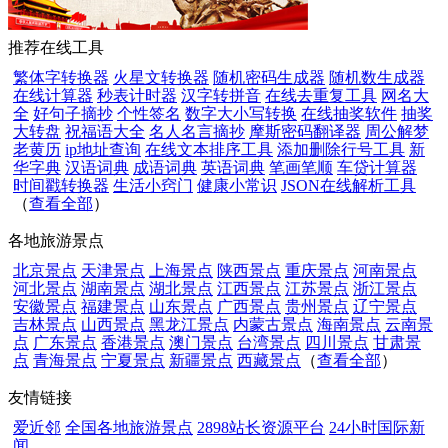
推荐在线工具
繁体字转换器
火星文转换器
随机密码生成器
随机数生成器
在线计算器
秒表计时器
汉字转拼音
在线去重复工具
网名大
全
好句子摘抄
个性签名
数字大小写转换
在线抽奖软件
抽奖
大转盘
祝福语大全
名人名言摘抄
摩斯密码翻译器
周公解梦
老黄历
ip地址查询
在线文本排序工具
添加删除行号工具
新
华字典
汉语词典
成语词典
英语词典
笔画笔顺
车贷计算器
时间戳转换器
生活小窍门
健康小常识
JSON在线解析工具
（
查看全部
）
各地旅游景点
北京景点
天津景点
上海景点
陕西景点
重庆景点
河南景点
河北景点
湖南景点
湖北景点
江西景点
江苏景点
浙江景点
安徽景点
福建景点
山东景点
广西景点
贵州景点
辽宁景点
吉林景点
山西景点
黑龙江景点
内蒙古景点
海南景点
云南景
点
广东景点
香港景点
澳门景点
台湾景点
四川景点
甘肃景
点
青海景点
宁夏景点
新疆景点
西藏景点
（
查看全部
）
友情链接
爱近邻
全国各地旅游景点
2898站长资源平台
24小时国际新
闻