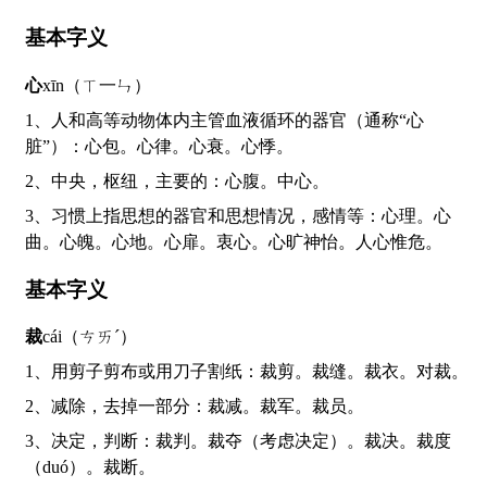
基本字义
心
xīn（ㄒ一ㄣ）
1、人和高等动物体内主管血液循环的器官（通称“心
脏”）：心包。心律。心衰。心悸。
2、中央，枢纽，主要的：心腹。中心。
3、习惯上指思想的器官和思想情况，感情等：心理。心
曲。心魄。心地。心扉。衷心。心旷神怡。人心惟危。
基本字义
裁
cái（ㄘㄞˊ）
1、用剪子剪布或用刀子割纸：裁剪。裁缝。裁衣。对裁。
2、减除，去掉一部分：裁减。裁军。裁员。
3、决定，判断：裁判。裁夺（考虑决定）。裁决。裁度
（duó）。裁断。