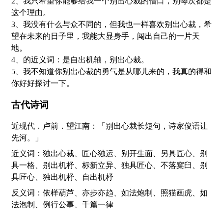
2、我只希望你能够给我一个别出心裁的借口，别每次都是
这个理由。
3、我没有什么与众不同的，但我也一样喜欢别出心裁，希
望在未来的日子里，我能大显身手，闯出自己的一片天
地。
4、的近义词：是自出机轴，别出心裁。
5、我不知道你别出心裁的勇气是从哪儿来的，我真的得和
你好好探讨一下。
古代诗词
近现代．卢前．望江南：「别出心裁长短句，诗家俊语让
先河。」
近义词：独出心裁、匠心独运、别开生面、另具匠心、别
具一格、别出机杼、标新立异、独具匠心、不落窠臼、别
具匠心、独出机杼、自出机杼
反义词：依样葫芦、亦步亦趋、如法炮制、照猫画虎、如
法泡制、例行公事、千篇一律