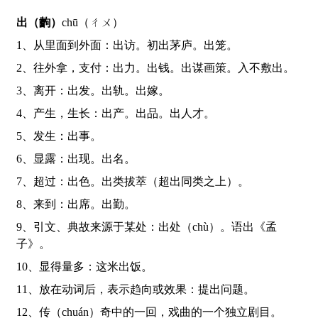
出（齣）
chū（ㄔㄨ）
1、从里面到外面：出访。初出茅庐。出笼。
2、往外拿，支付：出力。出钱。出谋画策。入不敷出。
3、离开：出发。出轨。出嫁。
4、产生，生长：出产。出品。出人才。
5、发生：出事。
6、显露：出现。出名。
7、超过：出色。出类拔萃（超出同类之上）。
8、来到：出席。出勤。
9、引文、典故来源于某处：出处（chù）。语出《孟
子》。
10、显得量多：这米出饭。
11、放在动词后，表示趋向或效果：提出问题。
12、传（chuán）奇中的一回，戏曲的一个独立剧目。