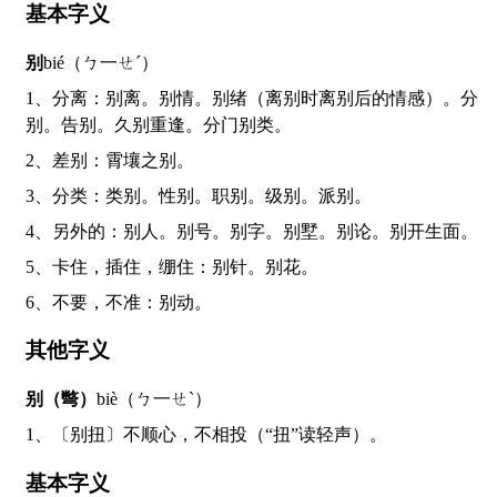
基本字义
别
bié（ㄅ一ㄝˊ）
1、分离：别离。别情。别绪（离别时离别后的情感）。分
别。告别。久别重逢。分门别类。
2、差别：霄壤之别。
3、分类：类别。性别。职别。级别。派别。
4、另外的：别人。别号。别字。别墅。别论。别开生面。
5、卡住，插住，绷住：别针。别花。
6、不要，不准：别动。
其他字义
别（彆）
biè（ㄅ一ㄝˋ）
1、〔别扭〕不顺心，不相投（“扭”读轻声）。
基本字义