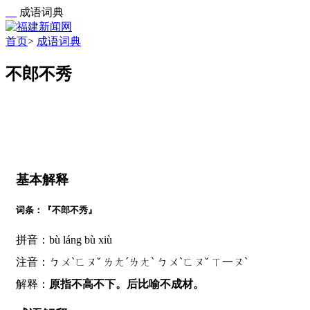
成语词典
首页
>
成语词典
不郎不秀
基本解释
词条：『不郎不秀』
拼音：bù láng bù xiù
注音：ㄅㄨˋㄈㄡˇ ㄌㄤˊㄌㄤˋ ㄅㄨˋㄈㄡˇ ㄒ一ㄡˋ
解释：
原指不高不下。后比喻不成材。