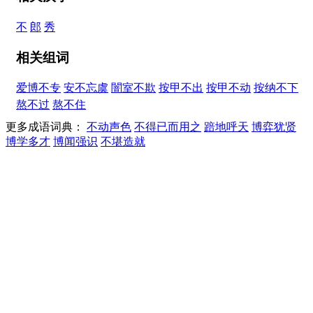
不
郎
秀
相关组词
爱博不专
安不忘虞
闇室不欺
按甲不出
按甲不动
按纳不下
熬不过
熬不住
更多成语词典：
不动声色
不得已而用之
踣地呼天
博弈犹贤
博学多才
博闻强识
不堪造就