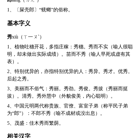
1、〔屎壳郎〕“蜣螂”的俗称。
基本字义
秀
xiù（ㄒ一ㄡˋ）
1、植物吐穗开花，多指庄稼：秀穗。秀而不实（喻人很聪
明，却未做出实际成绩）。苗而不秀（喻人早死或虚有其
表）。
2、特别优异的，亦指特别优异的人：秀异。秀才。优秀。
后起之秀。
3、美丽而不俗气：秀丽。秀劲。秀俊。秀拔（秀丽而挺
拔）。清秀。秀外慧中（外貌俊美，内心聪明）。
4、中国元明两代称贵族、官僚、富室子弟（称平民子弟
为“郎”）：不郎不秀（喻不成材或没出息）。
5、茂盛：佳木秀而繁荫。
相关汉字