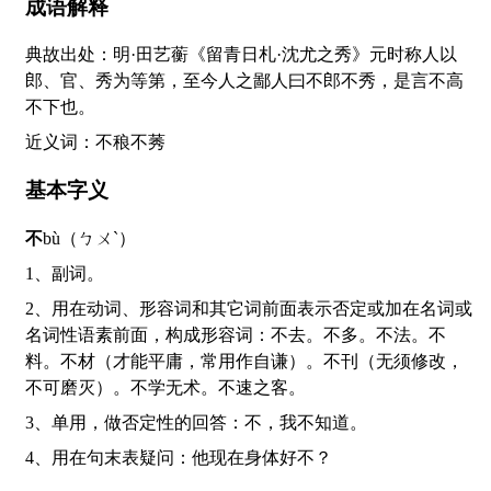
成语解释
典故出处：明·田艺蘅《留青日札·沈尤之秀》元时称人以
郎、官、秀为等第，至今人之鄙人曰不郎不秀，是言不高
不下也。
近义词：不稂不莠
基本字义
不
bù（ㄅㄨˋ）
1、副词。
2、用在动词、形容词和其它词前面表示否定或加在名词或
名词性语素前面，构成形容词：不去。不多。不法。不
料。不材（才能平庸，常用作自谦）。不刊（无须修改，
不可磨灭）。不学无术。不速之客。
3、单用，做否定性的回答：不，我不知道。
4、用在句末表疑问：他现在身体好不？