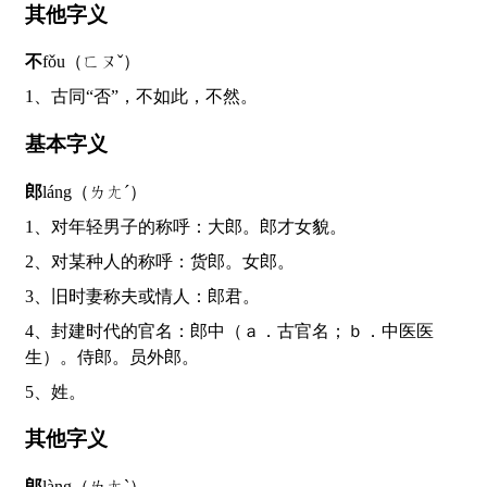
其他字义
不
fǒu（ㄈㄡˇ）
1、古同“否”，不如此，不然。
基本字义
郎
láng（ㄌㄤˊ）
1、对年轻男子的称呼：大郎。郎才女貌。
2、对某种人的称呼：货郎。女郎。
3、旧时妻称夫或情人：郎君。
4、封建时代的官名：郎中（ａ．古官名；ｂ．中医医
生）。侍郎。员外郎。
5、姓。
其他字义
郎
làng（ㄌㄤˋ）