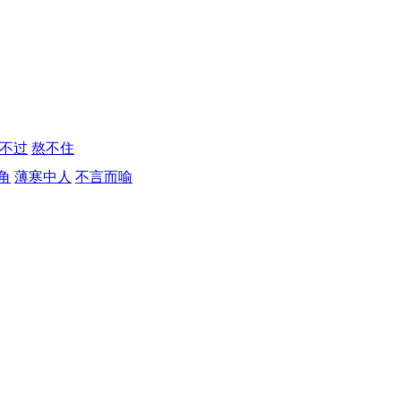
不过
熬不住
角
薄寒中人
不言而喻