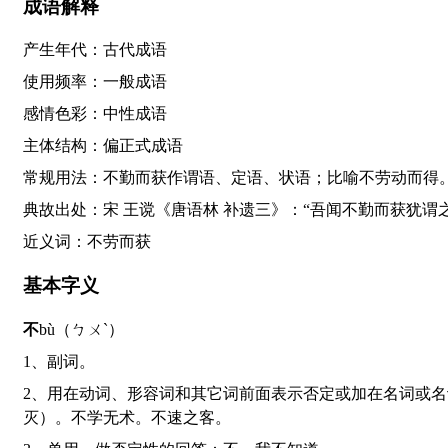
成语解释
产生年代：古代成语
使用频率：一般成语
感情色彩：中性成语
主体结构：偏正式成语
常规用法：不勤而获作谓语、定语、状语；比喻不劳动而得
典故出处：宋 王谠《唐语林 补遗三》：“吾闻不勤而获犹
近义词：不劳而获
基本字义
不
bù（ㄅㄨˋ）
1、副词。
2、用在动词、形容词和其它词前面表示否定或加在名词或名词性语素前面，构成形容词：不去。不多。不法。不料。不材（才能平庸，常用作自谦）。不刊（无须修改，不可磨
灭）。不学无术。不速之客。