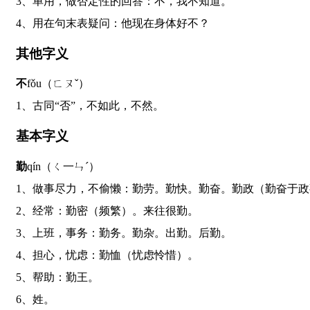
3、单用，做否定性的回答：不，我不知道。
4、用在句末表疑问：他现在身体好不？
其他字义
不
fǒu（ㄈㄡˇ）
1、古同“否”，不如此，不然。
基本字义
勤
qín（ㄑ一ㄣˊ）
1、做事尽力，不偷懒：勤劳。勤快。勤奋。勤政（勤奋于
2、经常：勤密（频繁）。来往很勤。
3、上班，事务：勤务。勤杂。出勤。后勤。
4、担心，忧虑：勤恤（忧虑怜惜）。
5、帮助：勤王。
6、姓。