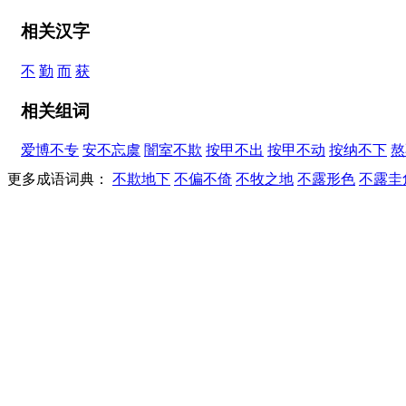
相关汉字
不
勤
而
获
相关组词
爱博不专
安不忘虞
闇室不欺
按甲不出
按甲不动
按纳不下
熬
更多成语词典：
不欺地下
不偏不倚
不牧之地
不露形色
不露圭