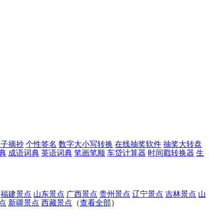
句子摘抄
个性签名
数字大小写转换
在线抽奖软件
抽奖大转盘
典
成语词典
英语词典
笔画笔顺
车贷计算器
时间戳转换器
生
福建景点
山东景点
广西景点
贵州景点
辽宁景点
吉林景点
山
点
新疆景点
西藏景点
（
查看全部
）