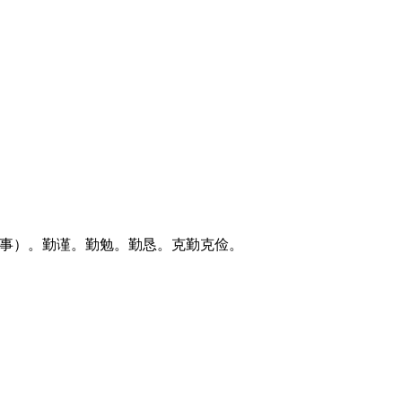
政事）。勤谨。勤勉。勤恳。克勤克俭。