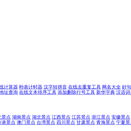
线计算器
秒表计时器
汉字转拼音
在线去重复工具
网名大全
好
p地址查询
在线文本排序工具
添加删除行号工具
新华字典
汉语词
北景点
湖南景点
湖北景点
江西景点
江苏景点
浙江景点
安徽景点
香港景点
澳门景点
台湾景点
四川景点
甘肃景点
青海景点
宁夏景