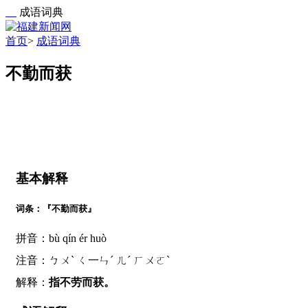
成语词典
首页
>
成语词典
不勤而获
基本解释
词条：『不勤而获』
拼音：bù qín ér huò
注音：ㄅㄨˋ ㄑ一ㄣˊ ㄦˊ ㄏㄨㄛˋ
解释：
指不劳而获。