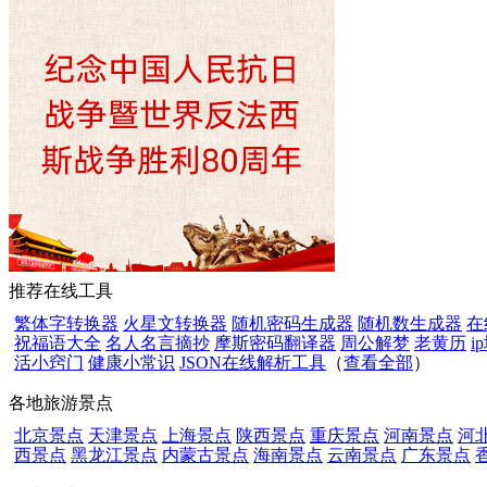
推荐在线工具
繁体字转换器
火星文转换器
随机密码生成器
随机数生成器
在
祝福语大全
名人名言摘抄
摩斯密码翻译器
周公解梦
老黄历
i
活小窍门
健康小常识
JSON在线解析工具
（
查看全部
）
各地旅游景点
北京景点
天津景点
上海景点
陕西景点
重庆景点
河南景点
河
西景点
黑龙江景点
内蒙古景点
海南景点
云南景点
广东景点