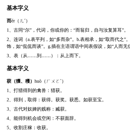
基本字义
而
ér（ㄦˊ）
1、古同“尔”，代词，你或你的：“而翁归，自与汝复算耳”。
2、连词（a.表平列，如“多而杂”。b.表相承，如“取而代之”。c.表递进，如“而且”。d.表转折，如“似是而非”。e.连接肯定和否定表互为补充，如“浓而不烈”。f.连接状语和中心词表修
饰，如“侃侃而谈”。g.插在主语谓语中间表假设，如“人而无
3、表（从……到……）：从上而下。
基本字义
获（獲、穫）
huò（ㄏㄨㄛˋ）
1、打猎得到的禽兽：猎获。
2、得到，取得：获得。获奖。获悉。如获至宝。
3、古代对奴婢的贱称：臧获。
4、能得到机会或空闲：不获面辞。
5、收割庄稼：收获。