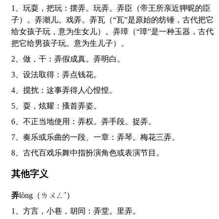
1、玩耍，把玩：摆弄。玩弄。弄臣（帝王所亲近狎昵的臣
子）。弄潮儿。戏弄。弄瓦（“瓦”是原始的纺锤，古代把它
给女孩子玩，意为生女儿）。弄璋（“璋”是一种玉器，古代
把它给男孩子玩。意为生儿子）。
2、做，干：弄假成真。弄明白。
3、设法取得：弄点钱花。
4、搅扰：这事弄得人心惶惶。
5、耍，炫耀：搔首弄姿。
6、不正当地使用：弄权。弄手段。捉弄。
7、奏乐或乐曲的一段、一章：弄琴。梅花三弄。
8、古代百戏乐舞中指扮演角色或表演节目。
其他字义
弄
lòng（ㄌㄨㄥˋ）
1、方言，小巷，胡同：弄堂。里弄。