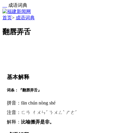
成语词典
首页
>
成语词典
翻唇弄舌
基本解释
词条：『翻唇弄舌』
拼音：fān chún nòng shé
注音：ㄈㄢ ㄔㄨㄣˊ ㄋㄨㄥˋ ㄕㄜˊ
解释：
比喻搬弄是非。