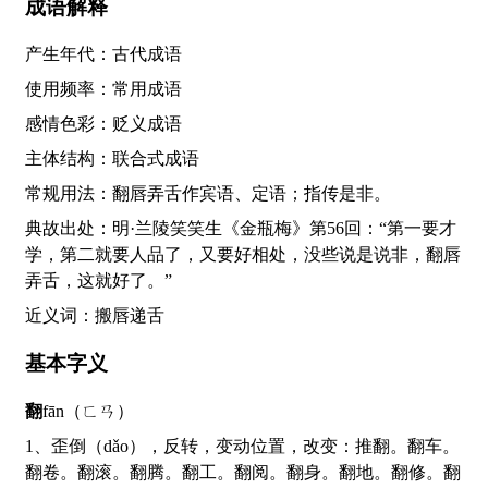
成语解释
产生年代：古代成语
使用频率：常用成语
感情色彩：贬义成语
主体结构：联合式成语
常规用法：翻唇弄舌作宾语、定语；指传是非。
典故出处：明·兰陵笑笑生《金瓶梅》第56回：“第一要才
学，第二就要人品了，又要好相处，没些说是说非，翻唇
弄舌，这就好了。”
近义词：搬唇递舌
基本字义
翻
fān（ㄈㄢ）
1、歪倒（dǎo），反转，变动位置，改变：推翻。翻车。
翻卷。翻滚。翻腾。翻工。翻阅。翻身。翻地。翻修。翻