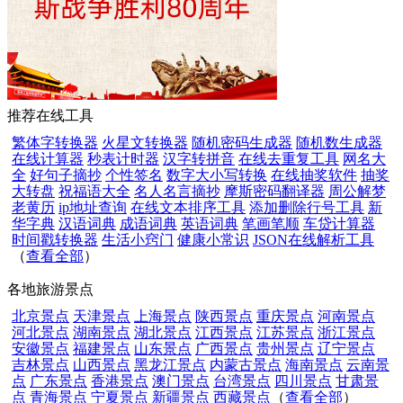
推荐在线工具
繁体字转换器
火星文转换器
随机密码生成器
随机数生成器
在线计算器
秒表计时器
汉字转拼音
在线去重复工具
网名大
全
好句子摘抄
个性签名
数字大小写转换
在线抽奖软件
抽奖
大转盘
祝福语大全
名人名言摘抄
摩斯密码翻译器
周公解梦
老黄历
ip地址查询
在线文本排序工具
添加删除行号工具
新
华字典
汉语词典
成语词典
英语词典
笔画笔顺
车贷计算器
时间戳转换器
生活小窍门
健康小常识
JSON在线解析工具
（
查看全部
）
各地旅游景点
北京景点
天津景点
上海景点
陕西景点
重庆景点
河南景点
河北景点
湖南景点
湖北景点
江西景点
江苏景点
浙江景点
安徽景点
福建景点
山东景点
广西景点
贵州景点
辽宁景点
吉林景点
山西景点
黑龙江景点
内蒙古景点
海南景点
云南景
点
广东景点
香港景点
澳门景点
台湾景点
四川景点
甘肃景
点
青海景点
宁夏景点
新疆景点
西藏景点
（
查看全部
）