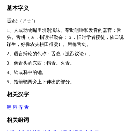
基本字义
舌
shé（ㄕㄜˊ）
1、人或动物嘴里辨别滋味、帮助咀嚼和发音的器官：舌
头。舌耕（ａ．指读书勤奋；ｂ．旧时学者授徒，依口说
谋生，好像农夫耕田得粟）。唇枪舌剑。
2、语言辩论的代称：舌战（激烈议论）。
3、像舌头的东西：帽舌。火舌。
4、铃或释中的锤。
5、指箭靶两旁上下伸出的部分。
相关汉字
翻
唇
弄
舌
相关组词