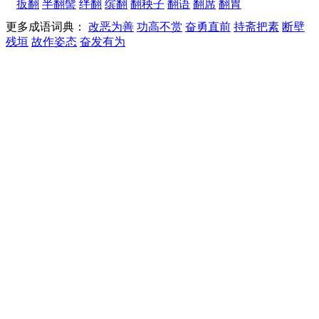
扳翻
半翻髻
绊翻
缤翻
翻秧子
翻语
翻席
翻胃
更多成语词典：
改恶为善
功高不赏
奋勇直前
持斋把素
断壁
残垣
故作姿态
奋发有为