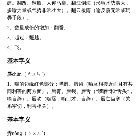
建。翻改。翻脸。人仰马翻。翻江倒海（形容水势浩大，
多喻力量或气势非常壮大）。翻云覆雨（喻反覆无常或玩
弄手段）。
2、数量成倍的增加：翻番。
3、越过：翻越。
4、飞。
基本字义
唇
chún（ㄔㄨㄣˊ）
1、嘴的边缘红色部分：嘴唇。唇齿（喻互相接近而且有共
同利害的两方面）。唇膏。唇裂。唇舌（“嘴唇”和“舌头”，
喻言辞）。唇吻（嘴唇，喻口才、言辞）。唇亡齿寒（关
系密切，利害相关）。
基本字义
弄
nòng（ㄋㄨㄥˋ）