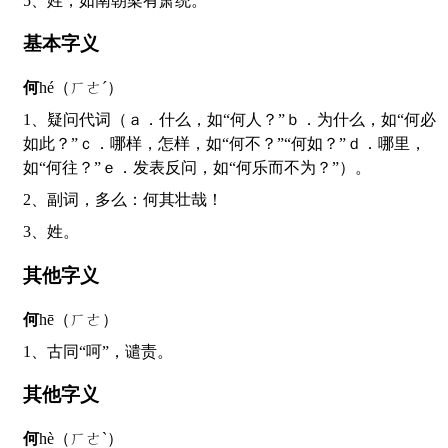
5、姓，如南朝梁有萧统。
基本字义
何
hé（ㄏㄜˊ）
1、疑问代词（ａ．什么，如“何人？”ｂ．为什么，如“何必
如此？”ｃ．哪样，怎样，如“何不？”“何如？”ｄ．哪里，
如“何往？”ｅ．发表反问，如“何乐而不为？”）。
2、副词，多么：何其壮哉！
3、姓。
其他字义
何
hē（ㄏㄜ）
1、古同“呵”，谴责。
其他字义
何
hè（ㄏㄜˋ）