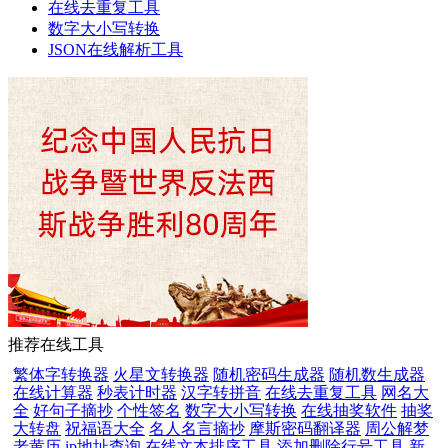
在线去重复工具
数字大小写转换
JSON在线解析工具
推荐在线工具
繁体字转换器
火星文转换器
随机密码生成器
随机数生成器
在线计算器
秒表计时器
汉字转拼音
在线去重复工具
网名大
全
好句子摘抄
个性签名
数字大小写转换
在线抽奖软件
抽奖
大转盘
祝福语大全
名人名言摘抄
摩斯密码翻译器
周公解梦
老黄历
ip地址查询
在线文本排序工具
添加删除行号工具
新