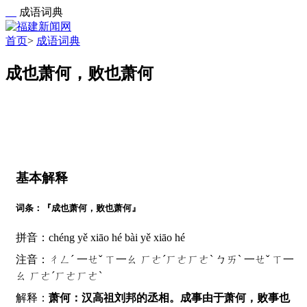
成语词典
首页
>
成语词典
成也萧何，败也萧何
基本解释
词条：『成也萧何，败也萧何』
拼音：chéng yě xiāo hé bài yě xiāo hé
注音：ㄔㄥˊ 一ㄝˇ ㄒ一ㄠ ㄏㄜˊㄏㄜㄏㄜˋ ㄅㄞˋ 一ㄝˇ ㄒ一
ㄠ ㄏㄜˊㄏㄜㄏㄜˋ
解释：
萧何：汉高祖刘邦的丞相。成事由于萧何，败事也