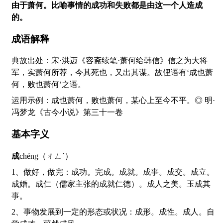
由于萧何。比喻事情的成功和失败都是由这一个人造成
的。
成语解释
典故出处：宋·洪迈《容斋续笔·萧何给韩信》信之为大将
军，实萧何所荐，今其死也，又出其谋。故俚语有‘成也萧
何，败也萧何’之语。
运用示例：成也萧何，败也萧何，某心上至今不平。◎ 明·
冯梦龙《古今小说》第三十一卷
基本字义
成
chéng（ㄔㄥˊ）
1、做好，做完：成功。完成。成就。成事。成交。成立。
成婚。成仁（儒家主张的成就仁德）。成人之美。玉成其
事。
2、事物发展到一定的形态或状况：成形。成性。成人。自