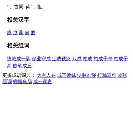
1、古同“荷”，担。
相关汉字
成
也
萧
何
败
相关组词
拔戟成一队
保业守成
宝成铁路
八成
柏成
柏成子皋
柏成子
高
败笔成丘
更多成语词典：
大有人在
成王败贼
法脉准绳
打鸡骂狗
改张
易调
蝉腹龟肠
成一家言