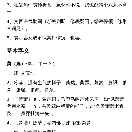
3、在复句中表转折意：虽然你不说，我也能猜个八九不离
十。
4、文言语气助词（①表判断；②表疑问；③表停顿；④形
容词尾）。
5、表示容忍或承认某种情况：也罢。
基本字义
萧（蕭）
xiāo（ㄒ一ㄠ）
1、即“艾蒿”。
2、冷落，没有生气的样子：萧然。萧瑟。萧索。萧飒。萧
森。萧骚。萧疏。萧条。
3、〔萧萧〕ａ．象声词，形容马叫声或风声，如“风萧萧
兮易水寒”；ｂ．头发花白稀疏的样子，如“华发萧萧老遂
良，一身萍挂海中央”。
4、〔萧墙〕照壁，喻内部，如“祸起萧萧”。