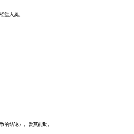
。经堂入奥。
一致的结论）。爱莫能助。