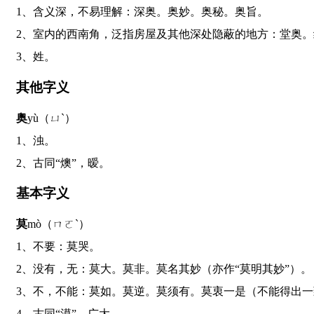
1、含义深，不易理解：深奥。奥妙。奥秘。奥旨。
2、室内的西南角，泛指房屋及其他深处隐蔽的地方：堂奥
3、姓。
其他字义
奥
yù（ㄩˋ）
1、浊。
2、古同“燠”，暧。
基本字义
莫
mò（ㄇㄛˋ）
1、不要：莫哭。
2、没有，无：莫大。莫非。莫名其妙（亦作“莫明其妙”）。
3、不，不能：莫如。莫逆。莫须有。莫衷一是（不能得出
4、古同“漠”，广大。