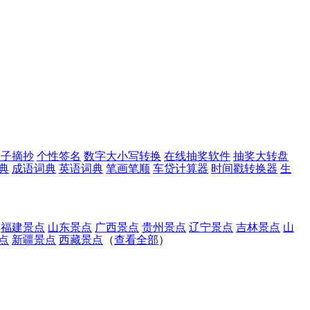
句子摘抄
个性签名
数字大小写转换
在线抽奖软件
抽奖大转盘
典
成语词典
英语词典
笔画笔顺
车贷计算器
时间戳转换器
生
福建景点
山东景点
广西景点
贵州景点
辽宁景点
吉林景点
山
点
新疆景点
西藏景点
（
查看全部
）