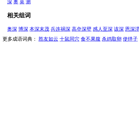
深
奥
莫
测
相关组词
奥深
博深
本深末茂
兵连祸深
高垒深壁
感人至深
该深
恩深
更多成语词典：
胜友如云
十鼠同穴
食不果腹
杀鸡取卵
使绊子