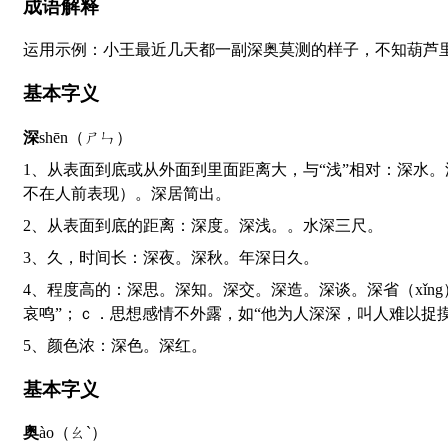
成语解释
运用示例：小王最近几天都一副深奥莫测的样子，不知葫芦
基本字义
深
shēn（ㄕㄣ）
1、从表面到底或从外面到里面距离大，与“浅”相对：深水。深山。深邃。深渊。深壑。深海。深耕。深呼吸。深藏若虚（把珍贵的东西深藏起来，好像没有一样，喻人有知识才能但
不在人前表现）。深居简出。
2、从表面到底的距离：深度。深浅。。水深三尺。
3、久，时间长：深夜。深秋。年深日久。
4、程度高的：深思。深知。深交。深造。深谈。深省（xǐng）（深刻的警悟。亦作“深醒”）。深究。深奥。深切。深沉（ａ．形容程度深，如“暮色深深”；ｂ．声音低沉，如“深深的
哀鸣”；ｃ．思想感情不外露，如“他为人深深，叫人难以捉
5、颜色浓：深色。深红。
基本字义
奥
ào（ㄠˋ）