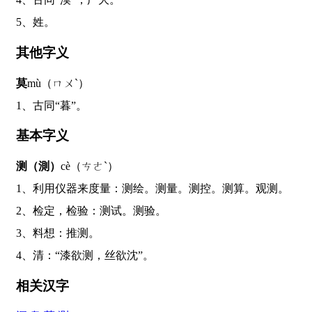
5、姓。
其他字义
莫
mù（ㄇㄨˋ）
1、古同“暮”。
基本字义
测（測）
cè（ㄘㄜˋ）
1、利用仪器来度量：测绘。测量。测控。测算。观测。
2、检定，检验：测试。测验。
3、料想：推测。
4、清：“漆欲测，丝欲沈”。
相关汉字