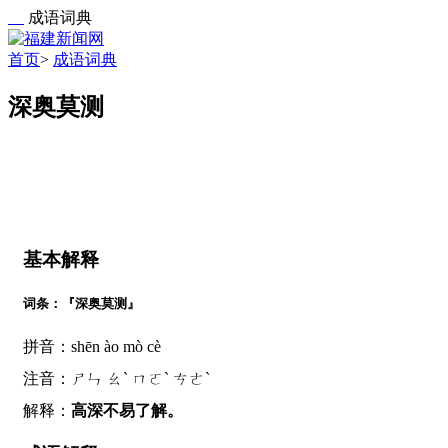
成语词典
首页
>
成语词典
深奥莫测
基本解释
词条：『深奥莫测』
拼音：shēn ào mò cè
注音：ㄕㄣ ㄠˋ ㄇㄛˋ ㄘㄜˋ
解释：
高深不易了解。