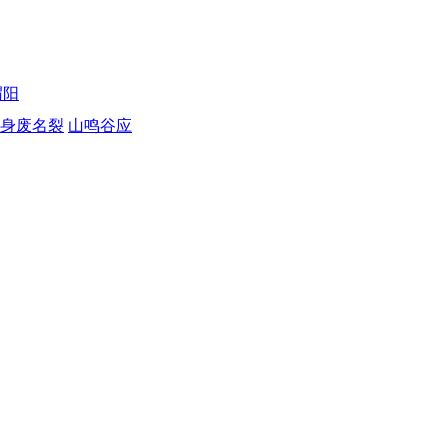
渭阳
身废名裂
山鸣谷应