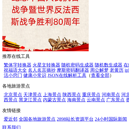
推荐在线工具
繁体字转换器
火星文转换器
随机密码生成器
随机数生成器
在
祝福语大全
名人名言摘抄
摩斯密码翻译器
周公解梦
老黄历
i
活小窍门
健康小常识
JSON在线解析工具
（
查看全部
）
各地旅游景点
北京景点
天津景点
上海景点
陕西景点
重庆景点
河南景点
河
西景点
黑龙江景点
内蒙古景点
海南景点
云南景点
广东景点
友情链接
爱近邻
全国各地旅游景点
2898站长资源平台
24小时国际新闻
联系我们