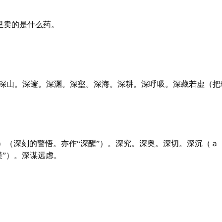
里卖的是什么药。
摸”）。深谋远虑。