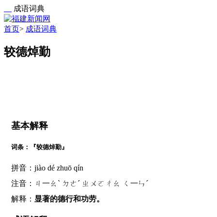
成语词典
首页
>
成语词典
较德焯勤
基本解释
词条：『较德焯勤』
拼音：jiào dé zhuō qín
注音：ㄐ一ㄠˋ ㄉㄜˊ ㄓㄨㄛㄔㄠ ㄑ一ㄣˊ
解释：
显著的德行和功劳。