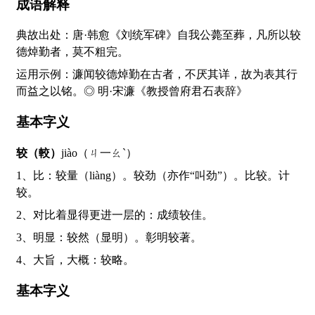
成语解释
典故出处：唐·韩愈《刘统军碑》自我公薨至葬，凡所以较
德焯勤者，莫不粗完。
运用示例：濂闻较德焯勤在古者，不厌其详，故为表其行
而益之以铭。◎ 明·宋濂《教授曾府君石表辞》
基本字义
较（較）
jiào（ㄐ一ㄠˋ）
1、比：较量（liàng）。较劲（亦作“叫劲”）。比较。计
较。
2、对比着显得更进一层的：成绩较佳。
3、明显：较然（显明）。彰明较著。
4、大旨，大概：较略。
基本字义