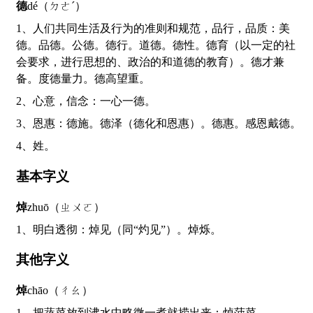
德
dé（ㄉㄜˊ）
1、人们共同生活及行为的准则和规范，品行，品质：美
德。品德。公德。德行。道德。德性。德育（以一定的社
会要求，进行思想的、政治的和道德的教育）。德才兼
备。度德量力。德高望重。
2、心意，信念：一心一德。
3、恩惠：德施。德泽（德化和恩惠）。德惠。感恩戴德。
4、姓。
基本字义
焯
zhuō（ㄓㄨㄛ）
1、明白透彻：焯见（同“灼见”）。焯烁。
其他字义
焯
chāo（ㄔㄠ）
1、把蔬菜放到沸水中略微一煮就捞出来：焯菠菜。