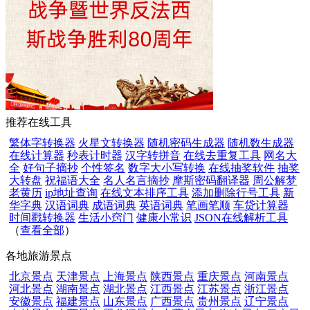
推荐在线工具
繁体字转换器
火星文转换器
随机密码生成器
随机数生成器
在线计算器
秒表计时器
汉字转拼音
在线去重复工具
网名大
全
好句子摘抄
个性签名
数字大小写转换
在线抽奖软件
抽奖
大转盘
祝福语大全
名人名言摘抄
摩斯密码翻译器
周公解梦
老黄历
ip地址查询
在线文本排序工具
添加删除行号工具
新
华字典
汉语词典
成语词典
英语词典
笔画笔顺
车贷计算器
时间戳转换器
生活小窍门
健康小常识
JSON在线解析工具
（
查看全部
）
各地旅游景点
北京景点
天津景点
上海景点
陕西景点
重庆景点
河南景点
河北景点
湖南景点
湖北景点
江西景点
江苏景点
浙江景点
安徽景点
福建景点
山东景点
广西景点
贵州景点
辽宁景点