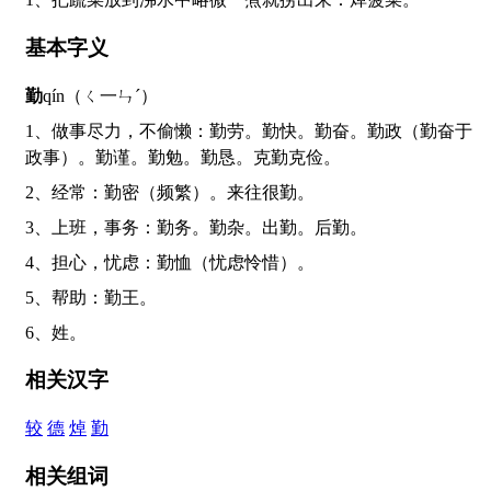
基本字义
勤
qín（ㄑ一ㄣˊ）
1、做事尽力，不偷懒：勤劳。勤快。勤奋。勤政（勤奋于
政事）。勤谨。勤勉。勤恳。克勤克俭。
2、经常：勤密（频繁）。来往很勤。
3、上班，事务：勤务。勤杂。出勤。后勤。
4、担心，忧虑：勤恤（忧虑怜惜）。
5、帮助：勤王。
6、姓。
相关汉字
较
德
焯
勤
相关组词