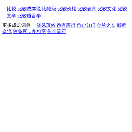
比较
比较成本说
比较级
比较价格
比较教育
比较文化
比较
文学
比较语言学
更多成语词典：
浇风薄俗
咎有应得
角户分门
金兰之友
截断
众流
狡兔死，良狗烹
焦金流石