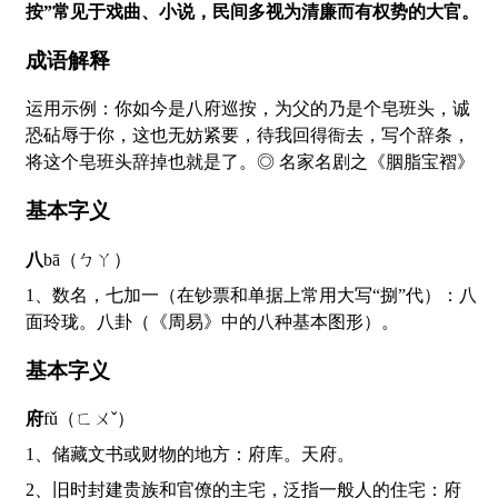
按”常见于戏曲、小说，民间多视为清廉而有权势的大官。
成语解释
运用示例：你如今是八府巡按，为父的乃是个皂班头，诚
恐砧辱于你，这也无妨紧要，待我回得衙去，写个辞条，
将这个皂班头辞掉也就是了。◎ 名家名剧之《胭脂宝褶》
基本字义
八
bā（ㄅㄚ）
1、数名，七加一（在钞票和单据上常用大写“捌”代）：八
面玲珑。八卦（《周易》中的八种基本图形）。
基本字义
府
fǔ（ㄈㄨˇ）
1、储藏文书或财物的地方：府库。天府。
2、旧时封建贵族和官僚的主宅，泛指一般人的住宅：府