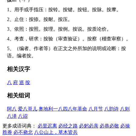
1、用手或手指压：按铃。按键。按钮。按脉。按摩。
2、止住：按捺。按耐。按压。
3、依照：按照。按理。按例。按说。按质论价。
4、考查，研求：按验（审查验证）。按察（稽查审察）。
5、（编者、作者等）在正文之外所加的说明或论断：按
语。编者按。
相关汉字
八
府
巡
按
相关组词
阿八
爱八哥儿
奥地利一八四八年革命
八月节
八韵诗
八则
八泽
八诏
更多成语词典：
必里迟离
必经之路
必躬必亲
必恭必敬
必操
胜券
必不挠北
八公山上，草木皆兵