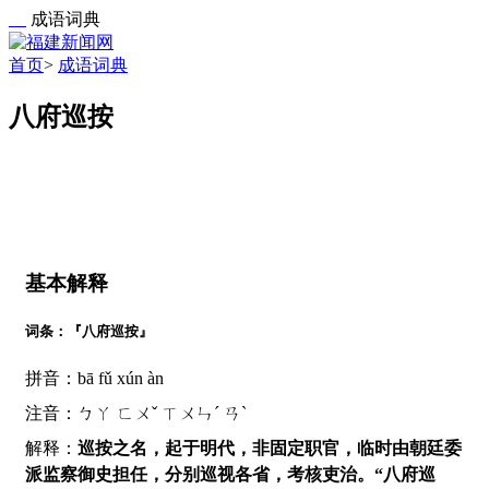
成语词典
首页
>
成语词典
八府巡按
基本解释
词条：『八府巡按』
拼音：bā fǔ xún àn
注音：ㄅㄚ ㄈㄨˇ ㄒㄨㄣˊ ㄢˋ
解释：
巡按之名，起于明代，非固定职官，临时由朝廷委
派监察御史担任，分别巡视各省，考核吏治。“八府巡