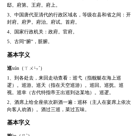
邸。府第。王府。府上。
3、中国唐代至清代的行政区域名，等级在县和省之间：开
封府。府尹。府治。府试。首府。
4、国家行政机关：政府。官府。
5、古同“腑”，脏腑。
基本字义
巡
xún（ㄒㄨㄣˊ）
1、到各处去，来回走动查看：巡弋（指舰艇在海上巡
逻）。巡游。巡天（指在天空巡游）。巡回。巡抚。巡
视。巡幸（古代特指帝王出巡到达某地）。巡逻。
2、酒席上给全座依次斟酒一遍：巡杯（主人在宴席上依次
向客人劝酒）。酒过三巡，菜过五味。
基本字义
按
àn（ㄢˋ）