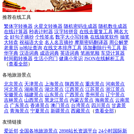
推荐在线工具
繁体字转换器
火星文转换器
随机密码生成器
随机数生成器
在线计算器
秒表计时器
汉字转拼音
在线去重复工具
网名大
全
好句子摘抄
个性签名
数字大小写转换
在线抽奖软件
抽奖
大转盘
祝福语大全
名人名言摘抄
摩斯密码翻译器
周公解梦
老黄历
ip地址查询
在线文本排序工具
添加删除行号工具
新
华字典
汉语词典
成语词典
英语词典
笔画笔顺
车贷计算器
时间戳转换器
生活小窍门
健康小常识
JSON在线解析工具
（
查看全部
）
各地旅游景点
北京景点
天津景点
上海景点
陕西景点
重庆景点
河南景点
河北景点
湖南景点
湖北景点
江西景点
江苏景点
浙江景点
安徽景点
福建景点
山东景点
广西景点
贵州景点
辽宁景点
吉林景点
山西景点
黑龙江景点
内蒙古景点
海南景点
云南景
点
广东景点
香港景点
澳门景点
台湾景点
四川景点
甘肃景
点
青海景点
宁夏景点
新疆景点
西藏景点
（
查看全部
）
友情链接
爱近邻
全国各地旅游景点
2898站长资源平台
24小时国际新