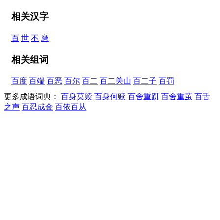
相关汉字
百
世
不
磨
相关组词
百度
百端
百恶
百尔
百二
百二关山
百二子
百罚
更多成语词典：
百身莫赎
百身何赎
百舍重趼
百舍重茧
百舌
之声
百忍成金
百依百从