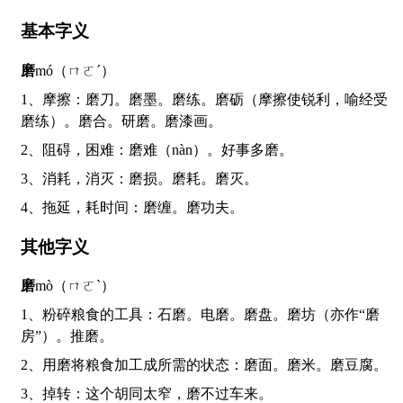
基本字义
磨
mó（ㄇㄛˊ）
1、摩擦：磨刀。磨墨。磨练。磨砺（摩擦使锐利，喻经受
磨练）。磨合。研磨。磨漆画。
2、阻碍，困难：磨难（nàn）。好事多磨。
3、消耗，消灭：磨损。磨耗。磨灭。
4、拖延，耗时间：磨缠。磨功夫。
其他字义
磨
mò（ㄇㄛˋ）
1、粉碎粮食的工具：石磨。电磨。磨盘。磨坊（亦作“磨
房”）。推磨。
2、用磨将粮食加工成所需的状态：磨面。磨米。磨豆腐。
3、掉转：这个胡同太窄，磨不过车来。