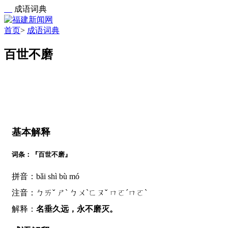
成语词典
首页
>
成语词典
百世不磨
基本解释
词条：『百世不磨』
拼音：bǎi shì bù mó
注音：ㄅㄞˇ ㄕˋ ㄅㄨˋㄈㄡˇ ㄇㄛˊㄇㄛˋ
解释：
名垂久远，永不磨灭。