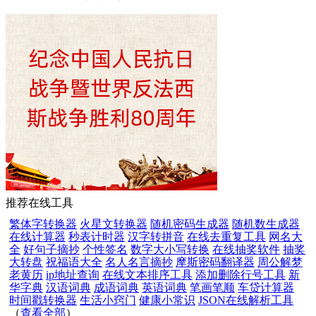
推荐在线工具
繁体字转换器
火星文转换器
随机密码生成器
随机数生成器
在线计算器
秒表计时器
汉字转拼音
在线去重复工具
网名大
全
好句子摘抄
个性签名
数字大小写转换
在线抽奖软件
抽奖
大转盘
祝福语大全
名人名言摘抄
摩斯密码翻译器
周公解梦
老黄历
ip地址查询
在线文本排序工具
添加删除行号工具
新
华字典
汉语词典
成语词典
英语词典
笔画笔顺
车贷计算器
时间戳转换器
生活小窍门
健康小常识
JSON在线解析工具
（
查看全部
）