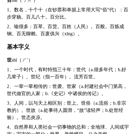
百
bǎi（ㄅㄞˇ）
1、数名，十个十（在钞票和单据上常用大写“佰”代）：百
步穿杨。百儿八十。百分比。
2、喻很多：百草。百货。百姓（人民）。百般。百炼成
钢。百无聊赖。百废俱兴（xīng）。
基本字义
世
shì（ㄕˋ）
1、一个时代，有时特指三十年：世代（a.很多年代；b.好
几辈子）。世纪（指一百年）。流芳百世。
2、一辈一辈相传的：世袭。世家（a.封建社会中门第高，
世代做官的人家；b.《史记》中诸侯的传记）。
3、人间，以与天上相区别：世上。世俗（a.流俗；b.非宗
教的）。世故（a.处事待人圆滑，“故”读轻声；b.处世经
验）。世态炎凉。
4、自然界和人类社会一切事物的总和；全地球、人间或宇