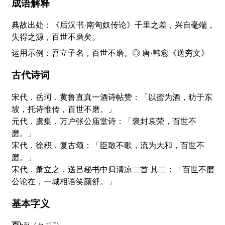
成语解释
典故出处：《后汉书·南匈奴传论》千里之差，兴自毫端，
失得之源，百世不磨矣。
运用示例：吾立子名，百世不磨。◎ 唐·韩愈《送穷文》
古代诗词
宋代．岳珂．黄鲁直真一酒诗帖赞：「以蜜为酒，昉于东
坡，托诗惟传，百世不磨。」
元代．虞集．万户张公庙堂诗：「褒封哀荣，百世不
磨。」
宋代．徐积．复古颂：「臣敢不歌，流为大和，百世不
磨。」
宋代．萧立之．送吕秘书中归清凉二首 其二：「百世不磨
公论在，一城相语笑颜舒。」
基本字义