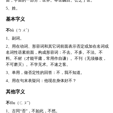
宙；宇宙的一部分：世界。举世瞩目。公之于世。
5、姓。
基本字义
不
bù（ㄅㄨˋ）
1、副词。
2、用在动词、形容词和其它词前面表示否定或加在名词或
名词性语素前面，构成形容词：不去。不多。不法。不
料。不材（才能平庸，常用作自谦）。不刊（无须修改，
不可磨灭）。不学无术。不速之客。
3、单用，做否定性的回答：不，我不知道。
4、用在句末表疑问：他现在身体好不？
其他字义
不
fǒu（ㄈㄡˇ）
1、古同“否”，不如此，不然。