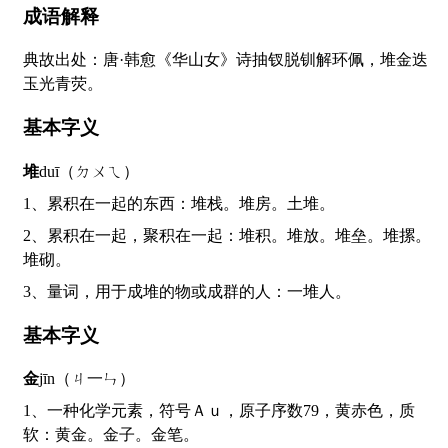
成语解释
典故出处：唐·韩愈《华山女》诗抽钗脱钏解环佩，堆金迭
玉光青荧。
基本字义
堆
duī（ㄉㄨㄟ）
1、累积在一起的东西：堆栈。堆房。土堆。
2、累积在一起，聚积在一起：堆积。堆放。堆垒。堆摞。
堆砌。
3、量词，用于成堆的物或成群的人：一堆人。
基本字义
金
jīn（ㄐ一ㄣ）
1、一种化学元素，符号Ａｕ，原子序数79，黄赤色，质
软：黄金。金子。金笔。