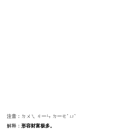
注音：ㄉㄨㄟ ㄐ一ㄣ ㄉ一ㄝˊ ㄩˋ
解释：
形容财富极多。