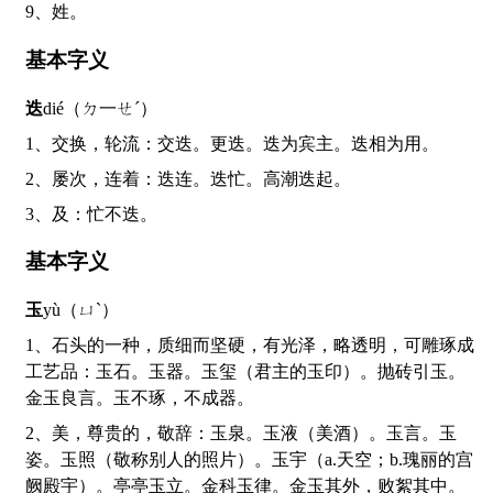
9、姓。
基本字义
迭
dié（ㄉ一ㄝˊ）
1、交换，轮流：交迭。更迭。迭为宾主。迭相为用。
2、屡次，连着：迭连。迭忙。高潮迭起。
3、及：忙不迭。
基本字义
玉
yù（ㄩˋ）
1、石头的一种，质细而坚硬，有光泽，略透明，可雕琢成
工艺品：玉石。玉器。玉玺（君主的玉印）。抛砖引玉。
金玉良言。玉不琢，不成器。
2、美，尊贵的，敬辞：玉泉。玉液（美酒）。玉言。玉
姿。玉照（敬称别人的照片）。玉宇（a.天空；b.瑰丽的宫
阙殿宇）。亭亭玉立。金科玉律。金玉其外，败絮其中。