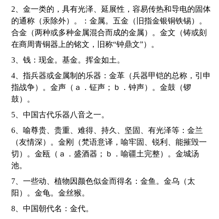
2、金一类的，具有光泽、延展性，容易传热和导电的固体
的通称（汞除外）。：金属。五金（旧指金银铜铁锡）。
合金（两种或多种金属混合而成的金属）。金文（铸或刻
在商周青铜器上的铭文，旧称“钟鼎文”）。
3、钱：现金。基金。挥金如土。
4、指兵器或金属制的乐器：金革（兵器甲铠的总称，引申
指战争）。金声（ａ．钲声；ｂ．钟声）。金鼓（锣
鼓）。
5、中国古代乐器八音之一。
6、喻尊贵、贵重、难得、持久、坚固、有光泽等：金兰
（友情深）。金刚（梵语意译，喻牢固、锐利、能摧毁一
切）。金瓯（ａ．盛酒器；ｂ．喻疆土完整）。金城汤
池。
7、一些动、植物因颜色似金而得名：金鱼。金乌（太
阳）。金龟。金丝猴。
8、中国朝代名：金代。