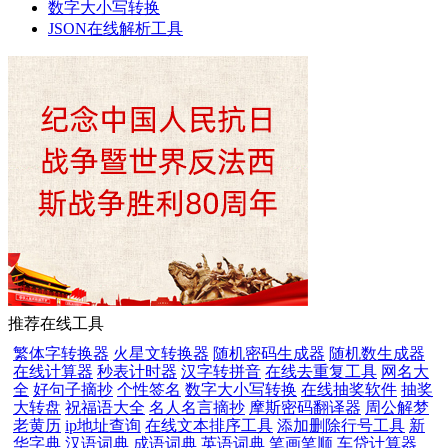
数字大小写转换
JSON在线解析工具
推荐在线工具
繁体字转换器
火星文转换器
随机密码生成器
随机数生成器
在线计算器
秒表计时器
汉字转拼音
在线去重复工具
网名大
全
好句子摘抄
个性签名
数字大小写转换
在线抽奖软件
抽奖
大转盘
祝福语大全
名人名言摘抄
摩斯密码翻译器
周公解梦
老黄历
ip地址查询
在线文本排序工具
添加删除行号工具
新
华字典
汉语词典
成语词典
英语词典
笔画笔顺
车贷计算器