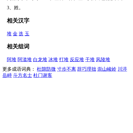
3、姓。
相关汉字
堆
金
迭
玉
相关组词
阿堆
阿滥堆
白龙堆
冰堆
打堆
反应堆
干堆
风陵堆
更多成语词典：
杜隙防微
寸步不离
辞巧理拙
崇山峻岭
川渟
岳峙
斗方名士
杜门谢客