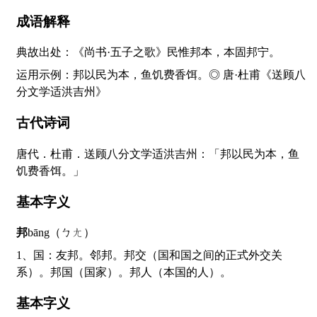
成语解释
典故出处：《尚书·五子之歌》民惟邦本，本固邦宁。
运用示例：邦以民为本，鱼饥费香饵。◎ 唐·杜甫《送顾八
分文学适洪吉州》
古代诗词
唐代．杜甫．送顾八分文学适洪吉州：「邦以民为本，鱼
饥费香饵。」
基本字义
邦
bāng（ㄅㄤ）
1、国：友邦。邻邦。邦交（国和国之间的正式外交关
系）。邦国（国家）。邦人（本国的人）。
基本字义