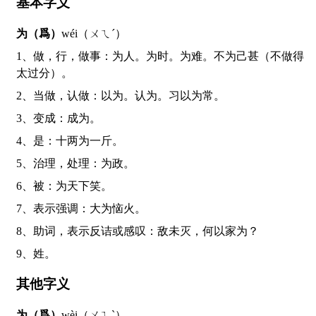
基本字义
为（爲）
wéi（ㄨㄟˊ）
1、做，行，做事：为人。为时。为难。不为己甚（不做得
太过分）。
2、当做，认做：以为。认为。习以为常。
3、变成：成为。
4、是：十两为一斤。
5、治理，处理：为政。
6、被：为天下笑。
7、表示强调：大为恼火。
8、助词，表示反诘或感叹：敌未灭，何以家为？
9、姓。
其他字义
为（爲）
wèi（ㄨㄟˋ）