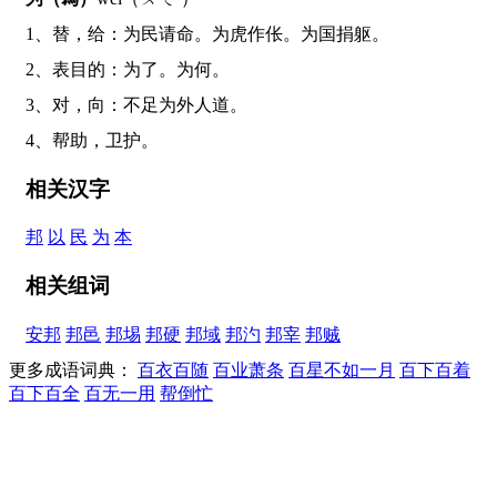
1、替，给：为民请命。为虎作伥。为国捐躯。
2、表目的：为了。为何。
3、对，向：不足为外人道。
4、帮助，卫护。
相关汉字
邦
以
民
为
本
相关组词
安邦
邦邑
邦埸
邦硬
邦域
邦汋
邦宰
邦贼
更多成语词典：
百衣百随
百业萧条
百星不如一月
百下百着
百下百全
百无一用
帮倒忙