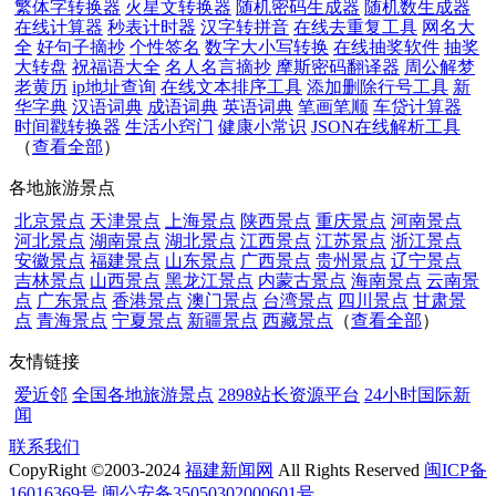
繁体字转换器
火星文转换器
随机密码生成器
随机数生成器
在线计算器
秒表计时器
汉字转拼音
在线去重复工具
网名大
全
好句子摘抄
个性签名
数字大小写转换
在线抽奖软件
抽奖
大转盘
祝福语大全
名人名言摘抄
摩斯密码翻译器
周公解梦
老黄历
ip地址查询
在线文本排序工具
添加删除行号工具
新
华字典
汉语词典
成语词典
英语词典
笔画笔顺
车贷计算器
时间戳转换器
生活小窍门
健康小常识
JSON在线解析工具
（
查看全部
）
各地旅游景点
北京景点
天津景点
上海景点
陕西景点
重庆景点
河南景点
河北景点
湖南景点
湖北景点
江西景点
江苏景点
浙江景点
安徽景点
福建景点
山东景点
广西景点
贵州景点
辽宁景点
吉林景点
山西景点
黑龙江景点
内蒙古景点
海南景点
云南景
点
广东景点
香港景点
澳门景点
台湾景点
四川景点
甘肃景
点
青海景点
宁夏景点
新疆景点
西藏景点
（
查看全部
）
友情链接
爱近邻
全国各地旅游景点
2898站长资源平台
24小时国际新
闻
联系我们
CopyRight ©2003-2024
福建新闻网
All Rights Reserved
闽ICP备
16016369号
闽公安备35050302000601号