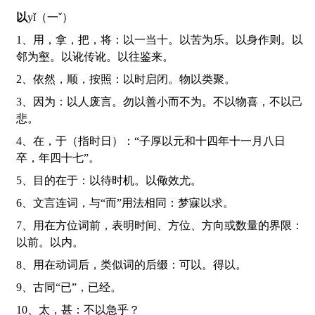
以
yǐ（一ˇ）
1、用，拿，把，将：以一当十。以苦为乐。以身作则。以
邻为壑。以讹传讹。以往鉴来。
2、依然，顺，按照：以时启闭。物以类聚。
3、因为：以人废言。勿以善小而不为。不以物喜，不以己
悲。
4、在，于（指时日）：“子厚以元和十四年十一月八日
卒，年四十七”。
5、目的在于：以待时机。以儆效尤。
6、文言连词，与“而”用法相同：梦寐以求。
7、用在方位词前，表明时间、方位、方向或数量的界限：
以前。以内。
8、用在动词后，类似词的后缀：可以。得以。
9、古同“已”，已经。
10、太，甚：不以急乎？