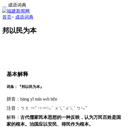
成语词典
首页
>
成语词典
邦以民为本
基本解释
词条：『邦以民为本』
拼音：bāng yǐ mín wéi běn
注音：ㄅㄤ 一ˇ ㄇ一ㄣˊ ㄨㄟˊㄨㄟˋ ㄅㄣˇ
解释：
古代儒家民本思想的一种反映，认为万民百姓是国
家的根本。治国应以安民、得民作为根本。