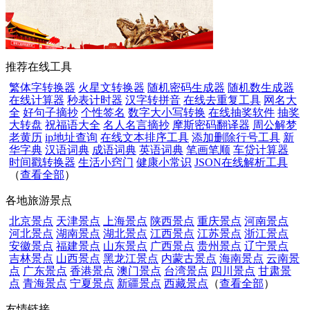
推荐在线工具
繁体字转换器
火星文转换器
随机密码生成器
随机数生成器
在线计算器
秒表计时器
汉字转拼音
在线去重复工具
网名大
全
好句子摘抄
个性签名
数字大小写转换
在线抽奖软件
抽奖
大转盘
祝福语大全
名人名言摘抄
摩斯密码翻译器
周公解梦
老黄历
ip地址查询
在线文本排序工具
添加删除行号工具
新
华字典
汉语词典
成语词典
英语词典
笔画笔顺
车贷计算器
时间戳转换器
生活小窍门
健康小常识
JSON在线解析工具
（
查看全部
）
各地旅游景点
北京景点
天津景点
上海景点
陕西景点
重庆景点
河南景点
河北景点
湖南景点
湖北景点
江西景点
江苏景点
浙江景点
安徽景点
福建景点
山东景点
广西景点
贵州景点
辽宁景点
吉林景点
山西景点
黑龙江景点
内蒙古景点
海南景点
云南景
点
广东景点
香港景点
澳门景点
台湾景点
四川景点
甘肃景
点
青海景点
宁夏景点
新疆景点
西藏景点
（
查看全部
）
友情链接