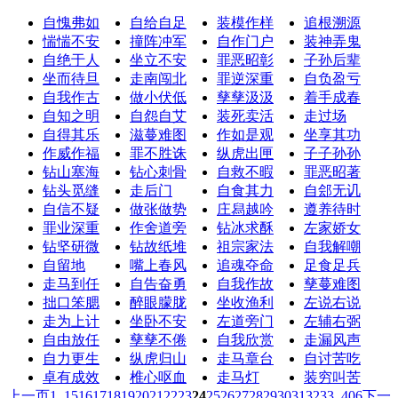
自愧弗如
自给自足
装模作样
追根溯源
惴惴不安
撞阵冲军
自作门户
装神弄鬼
自绝于人
坐立不安
罪恶昭彰
子孙后辈
坐而待旦
走南闯北
罪逆深重
自负盈亏
自我作古
做小伏低
孳孳汲汲
着手成春
自知之明
自怨自艾
装死卖活
走过场
自得其乐
滋蔓难图
作如是观
坐享其功
作威作福
罪不胜诛
纵虎出匣
子子孙孙
钻山塞海
钻心刺骨
自救不暇
罪恶昭著
钻头觅缝
走后门
自食其力
自郐无讥
自信不疑
做张做势
庄舄越吟
遵养待时
罪业深重
作舍道旁
钻冰求酥
左家娇女
钻坚研微
钻故纸堆
祖宗家法
自我解嘲
自留地
嘴上春风
追魂夺命
足食足兵
走马到任
自告奋勇
自我作故
孳蔓难图
拙口笨腮
醉眼朦胧
坐收渔利
左说右说
走为上计
坐卧不安
左道旁门
左辅右弼
自由放任
孳孳不倦
自我欣赏
走漏风声
自力更生
纵虎归山
走马章台
自讨苦吃
卓有成效
椎心呕血
走马灯
装穷叫苦
上一页
1
..
15
16
17
18
19
20
21
22
23
24
25
26
27
28
29
30
31
32
33
..
406
下一